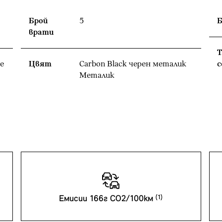
Брой
5
Б
врати
Т
е
Цвят
Carbon Black черен металик
с
Meталик
Емисии 166г CO2/100км