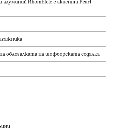
алуминий Rhombicle с акценти Pearl
багажника
на облегалката на шофьорската седалка
лини