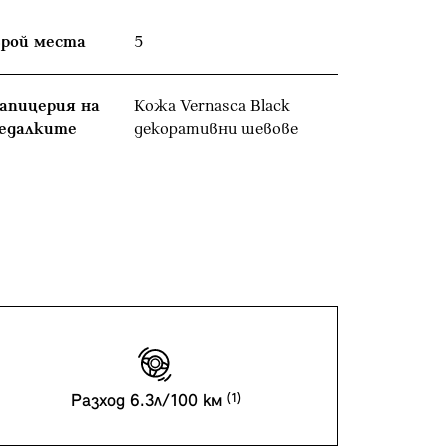
рой места
5
апицерия на
Кожа Vernasca Black
едалките
декоративни шевове
Разход 6.3л/100 км