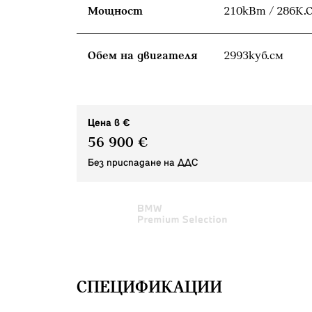
Мощност
210кВт / 286К.С
Обем на двигателя
2993куб.cм
Цена в €
56 900 €
Без приспадане на ДДС
СПЕЦИФИКАЦИИ