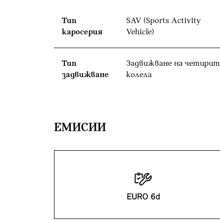
Тип
SAV (Sports Activity
каросерия
Vehicle)
Тип
Задвижване на четирит
задвижване
колела
EМИСИИ
EURO 6d