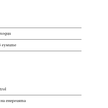
ходци
в гумите
rol
 на енергията