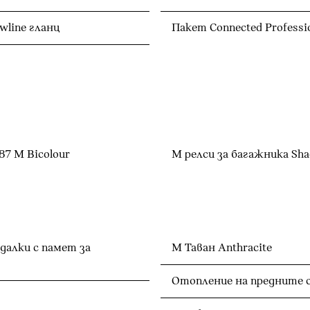
line гланц
Пакет Connected Professi
7 M Bicolour
M релси за багажника Sha
далки с памет за
M Таван Anthracite
Отопление на предните 