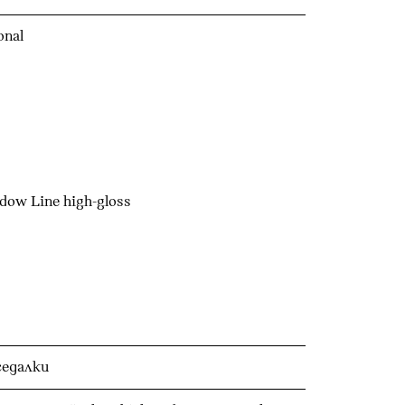
onal
dow Line high-gloss
седалки