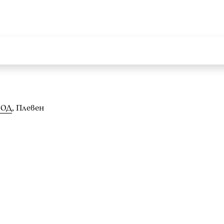
ООД
, Плевен