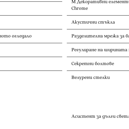
M Декоративни елементи 
Chrome
Акустични стъкла
Автоматично затъмняване на вътрешното огледало
Разделителна мрежа за 
Регулиране на ширината 
Секретни болтове
Велурени стелки
Асистент за дълги свет