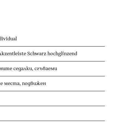
ividual
Akzentleiste Schwarz hochgl{nzend
Облегалки за глава на задните седалки, сгъваеми
е места, подвижен