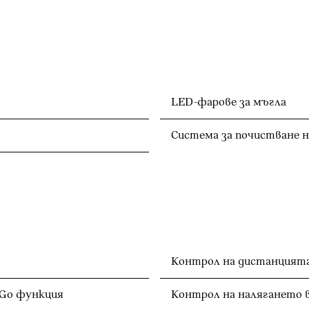
LED-фарове за мъгла
Система за почистване 
Контрол на дистанцията
ктивен автопилот (с радар) със Stop & Go функция
Контрол на налягането 