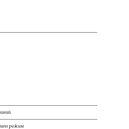
миний
риен режим