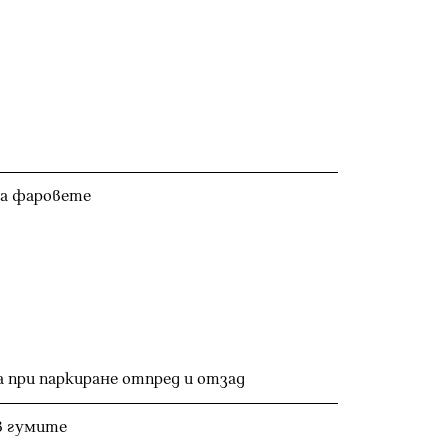
на фаровете
 при паркиране отпред и отзад
в гумите