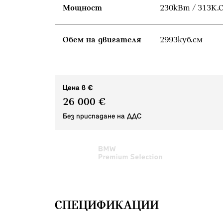
Мощност
230кВт / 313К.С
Обем на двигателя
2993куб.cм
Цена в €
26 000 €
Без приспадане на ДДС
СПЕЦИФИКАЦИИ