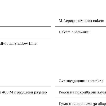
М Аеродинамичен пакет
Пакет светлини
vidual Shadow Line,
Слънцезащитни стъкла
 403 M с различен размер
Релси на покрива от алу
Гуми със система за ава