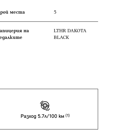
рой места
5
апицерия на
LTHR DAKOTA
едалките
BLACK
Разход 5.7л/100 км