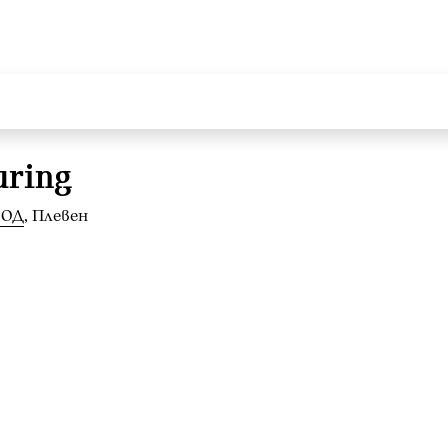
uring
ООД
, Плевен