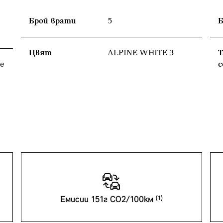
Брой врати
5
Б
Цвят
ALPINE WHITE 3
Т
е
с
Емисии 151г CO2/100км