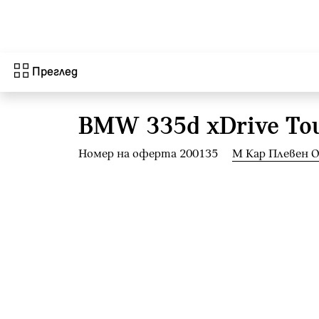
Към основното съдържание
Преглед
BMW 335d xDrive To
Номер на оферта 200135
М Кар Плевен 