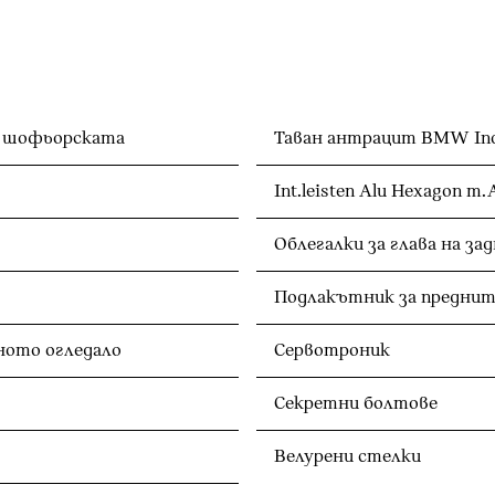
Електрически предни седалки с памет за шофьорската
Таван антрацит BMW Ind
Int.leisten Alu Hexagon m.
Подлакътник за преднит
Автоматично затъмняване на вътрешното огледало
Сервотроник
Секретни болтове
Велурени стелки