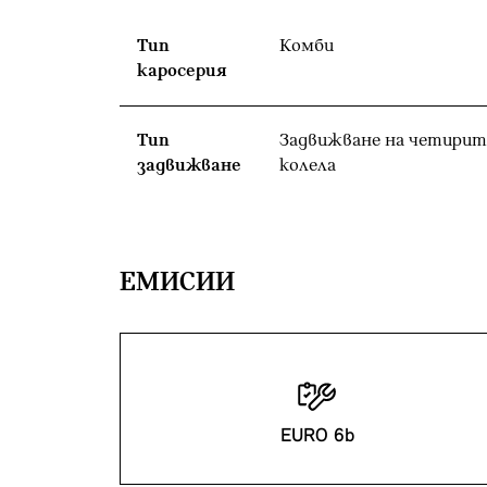
Тип
Комби
каросерия
Тип
Задвижване на четирит
задвижване
колела
EМИСИИ
EURO 6b