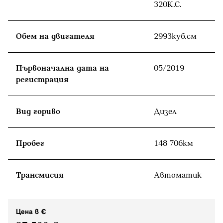
320К.С.
Обем на двигателя
2993куб.cм
Първоначална дата на
05/2019
регистрация
Вид гориво
Дизел
Пробег
148 706км
Tрансмисия
Автоматик
Цена в €