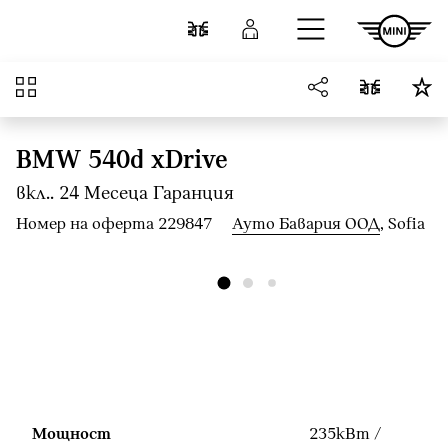
Към основното съдържание
Cравнете
Вход
Преглед
BMW 540d xDrive
вкл.. 24 Mесеца Гаранция
Номер на оферта 229847
Ауто Бавария ООД
, Sofia
Мощност
235кВт /