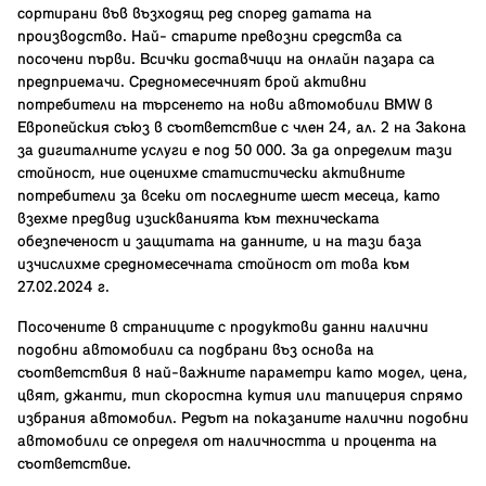
сортирани във възходящ ред според датата на
производство. Най- старите превозни средства са
посочени първи. Всички доставчици на онлайн пазара са
предприемачи. Средномесечният брой активни
потребители на търсенето на нови автомобили BMW в
Европейския съюз в съответствие с член 24, ал. 2 на Закона
за дигиталните услуги е под 50 000. За да определим тази
стойност, ние оценихме статистически активните
потребители за всеки от последните шест месеца, като
взехме предвид изискванията към техническата
обезпеченост и защитата на данните, и на тази база
изчислихме средномесечната стойност от това към
27.02.2024 г.
Посочените в страниците с продуктови данни налични
подобни автомобили са подбрани въз основа на
съответствия в най-важните параметри като модел, цена,
цвят, джанти, тип скоростна кутия или тапицерия спрямо
избрания автомобил. Редът на показаните налични подобни
автомобили се определя от наличността и процента на
съответствие.