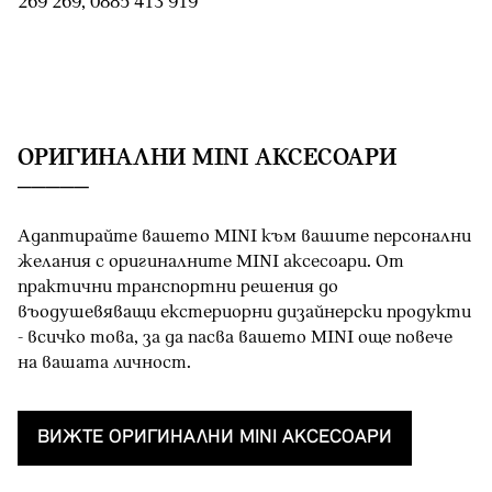
269 269, 0885 413 919
OРИГИНАЛНИ MINI АКСЕСОАРИ
Адаптирайте вашето MINI към вашите персонални
желания с оригиналните MINI аксесоари. От
практични транспортни решения до
въодушевяващи екстериорни дизайнерски продукти
- всичко това, за да пасва вашето MINI oще повече
на вашата личност.
ВИЖТЕ OРИГИНАЛНИ MINI AКСЕСОАРИ