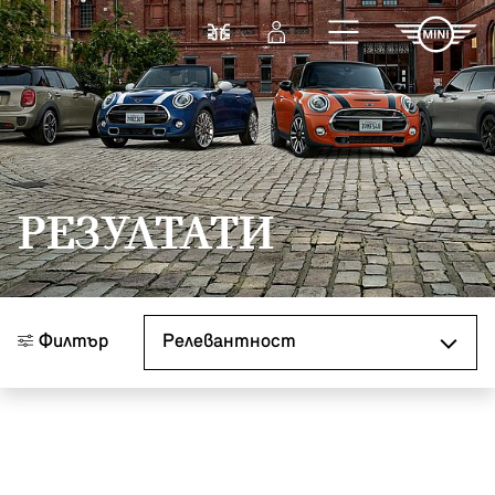
Към основното съдържание
Cравнете
Вход
РЕЗУЛТАТИ
Сортиране по
Филтър