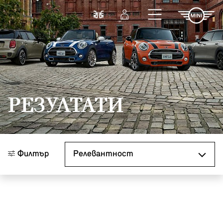
Към основното съдържание
Cравнете
Вход
РЕЗУЛТАТИ
Сортиране по
Филтър