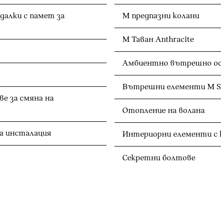
далки с памет за
M предпазни колани
M Таван Anthracite
Амбиентно вътрешно о
Вътрешни елементи M S
е за смяна на
Отопление на волана
а инсталация
Интериорни елементи с к
Секретни болтове