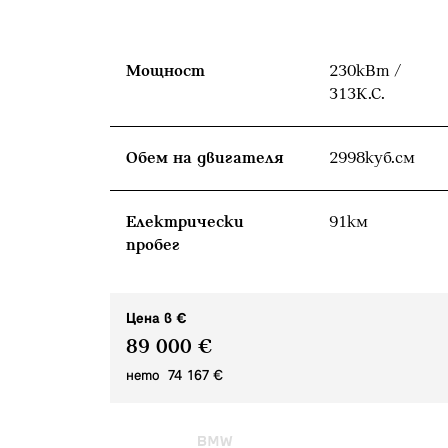
Мощност
230кВт /
313К.С.
Обем на двигателя
2998куб.cм
Eлектрически
91км
пробег
Цена в €
89 000 €
нето 74 167 €