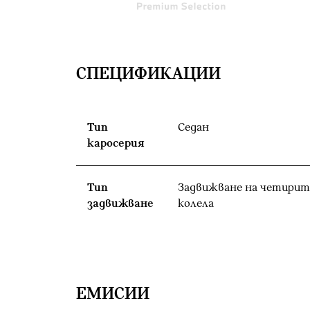
СПЕЦИФИКАЦИИ
Тип
Седан
каросерия
Тип
Задвижване на четирит
задвижване
колела
EМИСИИ