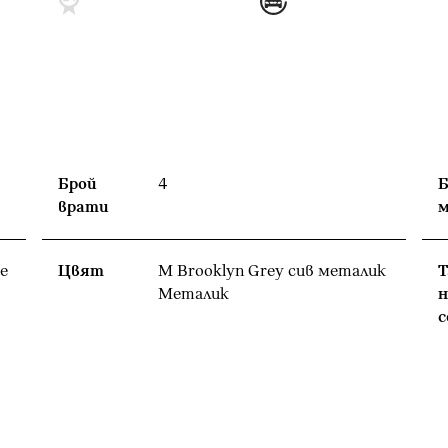
Брой
4
Б
врати
е
Цвят
M Brooklyn Grey сив металик
Т
Meталик
н
с