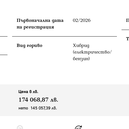
Първоначална дата
02/2026
П
на регистрация
T
Вид гориво
Хибрид
(електричество/
бензин)
Цена в лв.
174 068,87 лв.
нето 145 057,39 лв.