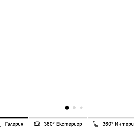
Галерия
360° Eкстериор
360° Интери