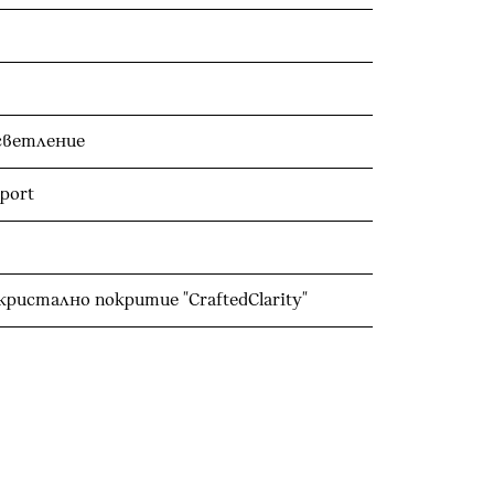
светление
port
ристално покритие "CraftedClarity"