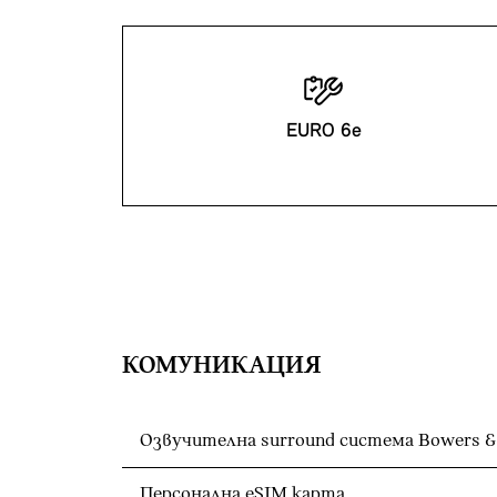
EURO 6e
КОМУНИКАЦИЯ
Озвучителна surround система Bowers &
Персонална eSIM карта