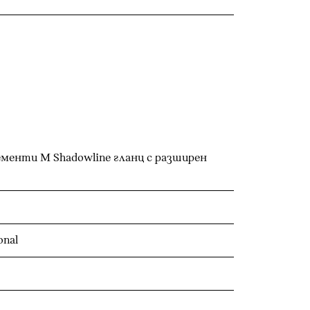
менти M Shadowline гланц с разширен
onal