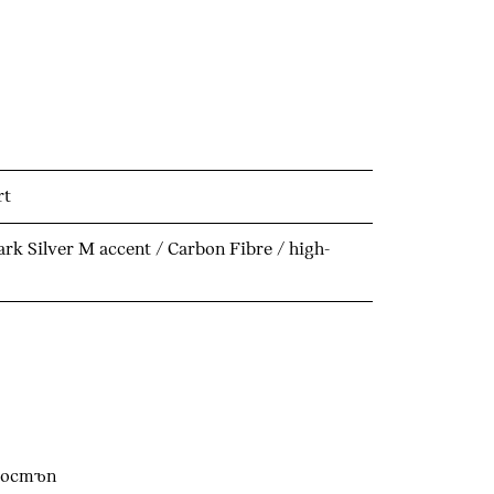
rt
Silver M accent / Carbon Fibre / high-
достъп