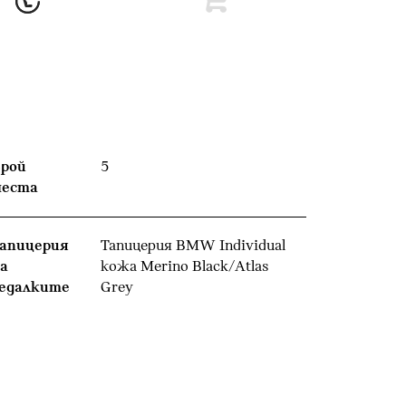
рой
5
места
апицерия
Тапицерия BMW Individual
а
кожа Merino Black/Atlas
едалките
Grey