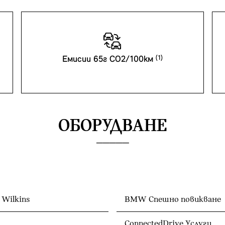
Емисии 65г CO2/100км
ОБОРУДВАНЕ
 Wilkins
BMW Спешно повикване
ConnectedDrive Услуги