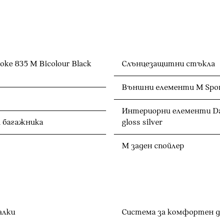
ke 835 M Bicolour Black
Слънцезащитни стъкла
Външни елементи M Spo
Интериорни елементи Dark 
 багажника
gloss silver
М заден спойлер
алки
Система за комфортен 