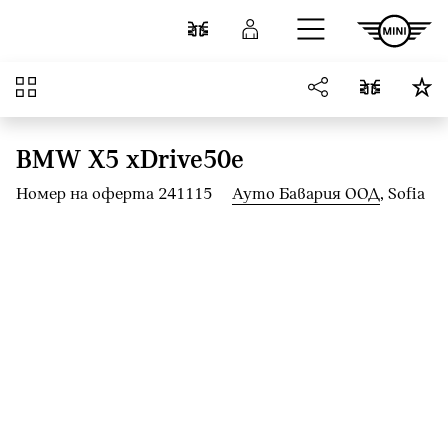
Към основното съдържание
Cравнете
Вход
Преглед
BMW X5 xDrive50e
Номер на оферта 241115
Ауто Бавария ООД
, Sofia