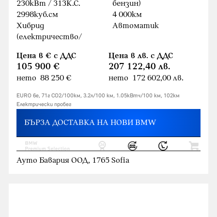
230кВт / 313К.С.
бензин)
2998куб.cм
4 000км
Хибрид
Автоматик
(електричество/
Цена в € с ДДС
Цена в лв. с ДДС
105 900 €
207 122,40 лв.
нето 88 250 €
нето 172 602,00 лв.
EURO 6e, 71г CO2/100км, 3.2л/100 км, 1.05кВтч/100 км, 102км
Eлектрически пробег
БЪРЗА ДОСТАВКА НА НОВИ BMW
Ауто Бавария ООД, 1765 Sofia