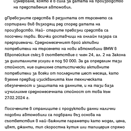
измерване, която е в сила за датата на производство
на представения автомобил.
gПревозните средства в резултата от търсенето са
сортирани във възходящ ред според датата на
производство. Най- старите превозни средства са
посочени първи. Всички доставчици на онлайн пазара са
предприемачи. Средномесечният брой активни
потребители на търсенето на нови автомобили BMW в
Европейския съюз в съответствие с член 24, ал. 2 на Закона
за дигиталните услуги е под 50 000. За да определим тази
стойност, ние оценихме статистически активните
потребители за всеки от последните шест месеца, като
взехме предвид изискванията към техническата
обезпеченост и защитата на данните, и на тази база
изчислихме средномесечната стойност от това към
27.02.2024 г.
Посочените в страниците с продуктови данни налични
подобни автомобили са подбрани въз основа на
съответствия в най-важните параметри като модел, цена,
цвят, джанти, тип скоростна кутия или тапицерия спрямо