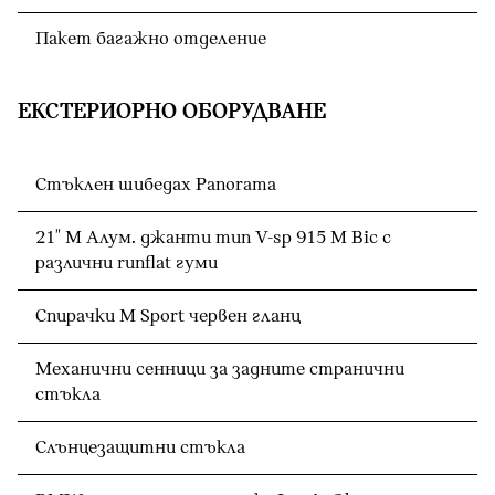
Пакет багажно отделение
ЕКСТЕРИОРНО ОБОРУДВАНЕ
Стъклен шибедах Panorama
21" M Алум. джанти тип V-sp 915 M Bic с
различни runflat гуми
Спирачки M Sport червен гланц
Механични сенници за задните странични
стъкла
Слънцезащитни стъкла