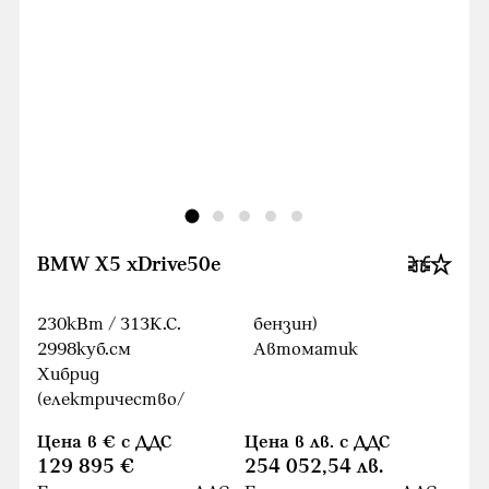
BMW X5 xDrive50e
230кВт / 313К.С.
бензин)
2998куб.cм
Автоматик
Хибрид
(електричество/
Цена в € с ДДС
Цена в лв. с ДДС
129 895 €
254 052,54 лв.