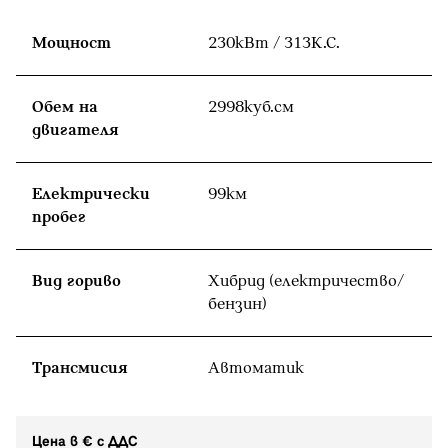
Мощност
230кВт / 313К.С.
Обем на
2998куб.cм
двигателя
Eлектрически
99км
пробег
Вид гориво
Хибрид (електричество/
бензин)
Tрансмисия
Автоматик
Цена в € с ДДС