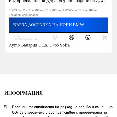
Без приспадане на ДДС
Без приспадане на ДДС
EURO 6e, 71г CO2/100км, 3.1л/100 км, 4.82кВтч/100 км, 102км
Eлектрически пробег
БЪРЗА ДОСТАВКА НА НОВИ BMW
Ауто Бавария ООД, 1765 Sofia
ИНФОРМАЦИЯ
Посочените стойности на разход на гориво и емисии на
CO₂ са определени в съответствие с процедурата за