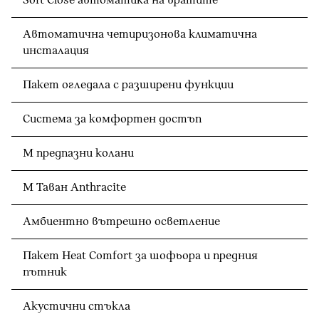
Soft Close автоматика на вратите
Автоматична четиризонова климатична
инсталация
Пакет огледала с разширени функции
Система за комфортен достъп
M предпазни колани
M Таван Anthracite
Амбиентно вътрешно осветление
Пакет Heat Comfort за шофьора и предния
пътник
Акустични стъкла