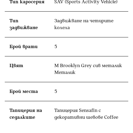
Тип каросерия
SAV (Sports Activity Vehicle)
Тип
Задвижване на четирите
задвижване
колела
Брой врати
5
Цвят
M Brooklyn Grey сив металик
Meталик
Брой места
5
Тапицерия на
Тапицерия Sensafin с
седалките
декоративни шевове Coffee