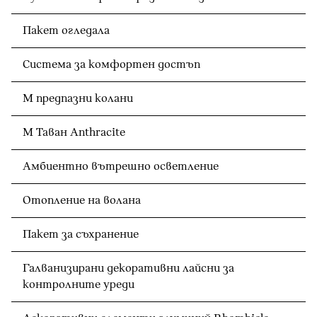
Пакет огледала
Система за комфортен достъп
M предпазни колани
M Таван Anthracite
Амбиентно вътрешно осветление
Отопление на волана
Пакет за съхранение
Галванизирани декоративни лайсни за
контролните уреди