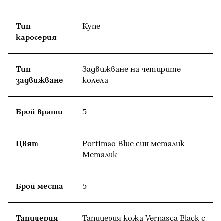
Тип
Купе
каросерия
Тип
Задвижване на четирите
задвижване
колела
Брой врати
5
Цвят
Portimao Blue син металик
Meталик
Брой места
5
Тапицерия
Тапицерия кожа Vernasca Black с