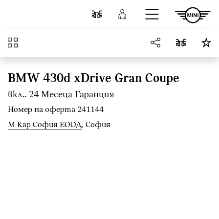
Към основното съдържание
Cравнете
Вход
Преглед
BMW 430d xDrive Gran Coupe
вкл.. 24 Mесеца Гаранция
Номер на оферта 241144
М Кар София ЕООД
, София