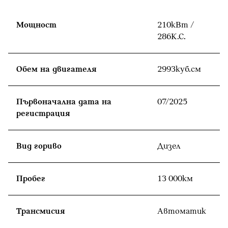
Мощност
210кВт /
286К.С.
Обем на двигателя
2993куб.cм
Първоначална дата на
07/2025
регистрация
Вид гориво
Дизел
Пробег
13 000км
Tрансмисия
Автоматик