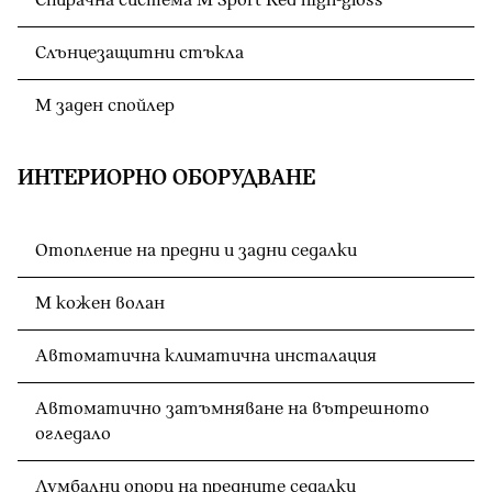
Спирачна система M Sport Red high-gloss
Слънцезащитни стъкла
М заден спойлер
ИНТЕРИОРНО ОБОРУДВАНЕ
Отопление на предни и задни седалки
M кожен волан
Автоматична климатична инсталация
Автоматично затъмняване на вътрешното
огледало
Лумбални опори на предните седалки