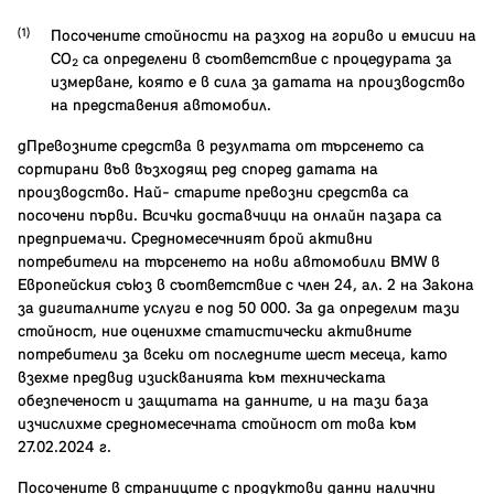
Посочените стойности на разход на гориво и емисии на
CO₂ са определени в съответствие с процедурата за
измерване, която е в сила за датата на производство
на представения автомобил.
gПревозните средства в резултата от търсенето са
сортирани във възходящ ред според датата на
производство. Най- старите превозни средства са
посочени първи. Всички доставчици на онлайн пазара са
предприемачи. Средномесечният брой активни
потребители на търсенето на нови автомобили BMW в
Европейския съюз в съответствие с член 24, ал. 2 на Закона
за дигиталните услуги е под 50 000. За да определим тази
стойност, ние оценихме статистически активните
потребители за всеки от последните шест месеца, като
взехме предвид изискванията към техническата
обезпеченост и защитата на данните, и на тази база
изчислихме средномесечната стойност от това към
27.02.2024 г.
Посочените в страниците с продуктови данни налични