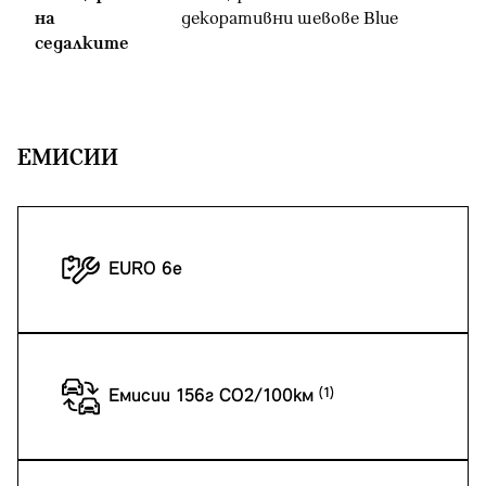
на
декоративни шевове Blue
седалките
EМИСИИ
EURO 6e
Емисии 156г CO2/100км