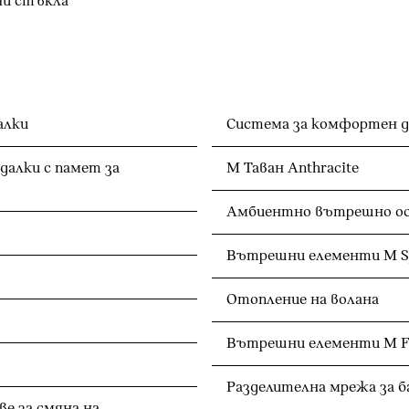
ни стъкла
алки
Система за комфортен 
далки с памет за
M Таван Anthracite
Амбиентно вътрешно о
Вътрешни елементи M S
Отопление на волана
Вътрешни елементи М Fi
Разделителна мрежа за 
е за смяна на