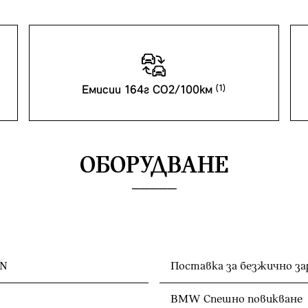
Емисии 164г CO2/100км
ОБОРУДВАНЕ
ON
Поставка за безжично з
BMW Спешно повикване