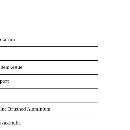
достъп
светление
port
ne-Brushed Aluminium
багажника