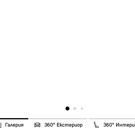
Галерия
360° Eкстериор
360° Интери