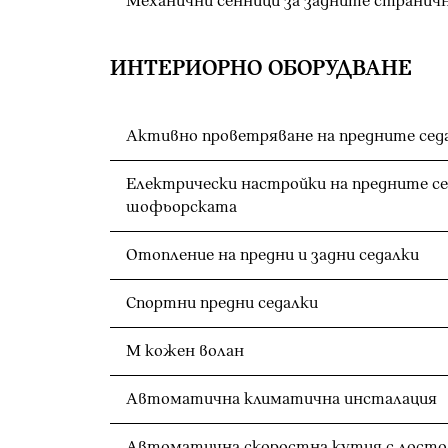
Механични сенници за задните странич
ИНТЕРИОРНО ОБОРУДВАНЕ
Активно проветряване на предните сед
Електрически настройки на предните се
шофьорската
Отопление на предни и задни седалки
Спортни предни седалки
M кожен волан
Автоматична климатична инсталация
Автоматична скоростна кутия с лостов