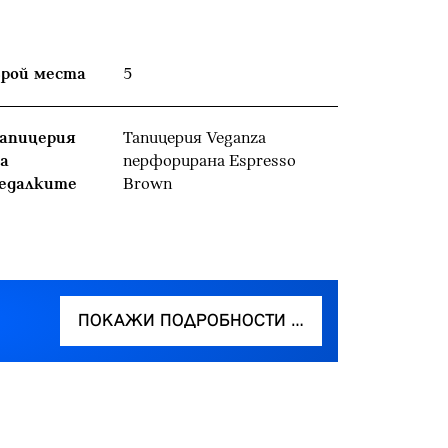
рой места
5
апицерия
Тапицерия Veganza
а
перфорирана Espresso
едалките
Brown
ПОКАЖИ ПОДРОБНОСТИ …