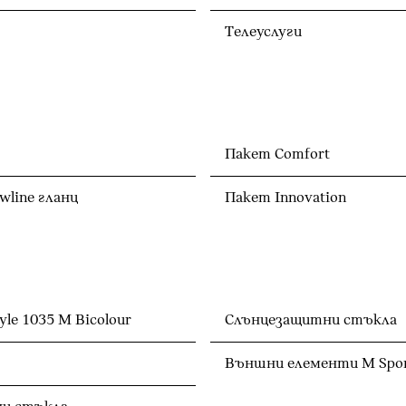
Телеуслуги
Пакет Comfort
line гланц
Пакет Innovation
le 1035 М Bicolour
Слънцезащитни стъкла
Външни елементи M Spo