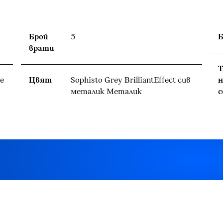
Брой
5
Б
врати
Т
е
Цвят
Sophisto Grey BrilliantEffect сив
н
металик Meталик
с