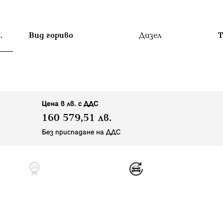
.
Вид гориво
Дизел
T
Цена в лв. с ДДС
160 579,51 лв.
Без приспадане на ДДС