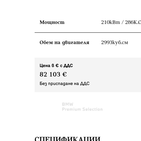
Мощност
210кВт / 286К.С
Обем на двигателя
2993куб.cм
Цена в € с ДДС
82 103 €
Без приспадане на ДДС
СПЕЦИФИКАЦИИ