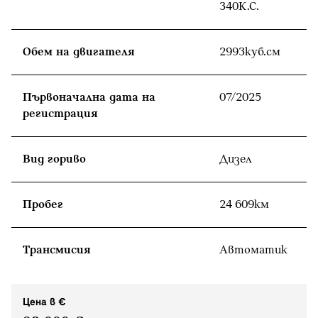
340К.С.
Обем на двигателя
2993куб.cм
Първоначална дата на
07/2025
регистрация
Вид гориво
Дизел
Пробег
24 609км
Tрансмисия
Автоматик
Цена в €