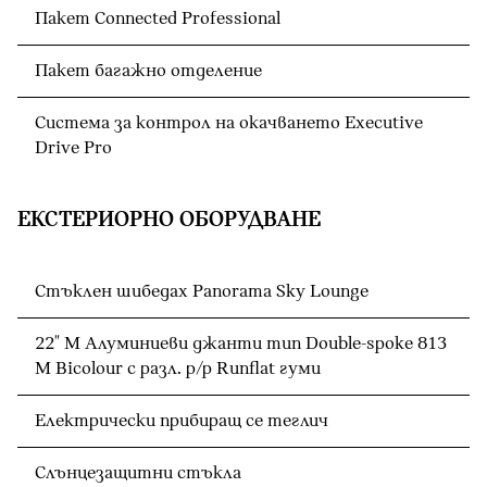
Пакет Connected Professional
Пакет багажно отделение
Система за контрол на окачването Executive
Drive Pro
ЕКСТЕРИОРНО ОБОРУДВАНЕ
Стъклен шибедах Panorama Sky Lounge
22" M Алуминиеви джанти тип Double-spoke 813
M Bicolour с разл. р/р Runflat гуми
Електрически прибиращ се теглич
Слънцезащитни стъкла