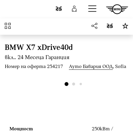
Към основното съдържание
Cравнете
Вход
Преглед
BMW X7 xDrive40d
вкл.. 24 Mесеца Гаранция
Номер на оферта 254217
Ауто Бавария ООД
, Sofia
Мощност
250кВт /