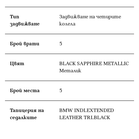
Тип
Задвижване на четирите
задвижване
колела
Брой врати
5
Цвят
BLACK SAPPHIRE METALLIC
Meталик
Брой места
5
Тапицерия на
BMW INDI.EXTENDED
седалките
LEATHER TRI.BLACK