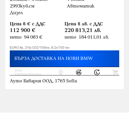
2993куб.cм
Автоматик
Дизел
Цена в € с ДДС
Цена в лв. с ДДС
112 900 €
220 813,21 лв.
нето 94 083 €
нето 184 011,01 лв.
EURO 6e, 215г CO2/100км, 8.2л/100 км
БЪРЗА ДОСТАВКА НА НОВИ BMW
Ауто Бавария ООД, 1765 Sofia