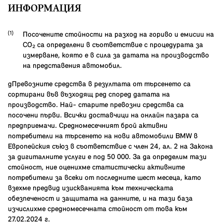
ИНФОРМАЦИЯ
Посочените стойности на разход на гориво и емисии на
CO₂ са определени в съответствие с процедурата за
измерване, която е в сила за датата на производство
на представения автомобил.
gПревозните средства в резултата от търсенето са
сортирани във възходящ ред според датата на
производство. Най- старите превозни средства са
посочени първи. Всички доставчици на онлайн пазара са
предприемачи. Средномесечният брой активни
потребители на търсенето на нови автомобили BMW в
Европейския съюз в съответствие с член 24, ал. 2 на Закона
за дигиталните услуги е под 50 000. За да определим тази
стойност, ние оценихме статистически активните
потребители за всеки от последните шест месеца, като
взехме предвид изискванията към техническата
обезпеченост и защитата на данните, и на тази база
изчислихме средномесечната стойност от това към
27.02.2024 г.