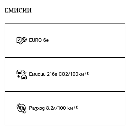
EМИСИИ
EURO 6e
Емисии 216г CO2/100км
Разход 8.2л/100 км