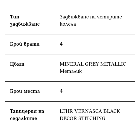
Тип
Задвижване на четирите
задвижване
колела
Брой врати
4
Цвят
MINERAL GREY METALLIC
Meталик
Брой места
4
Тапицерия на
LTHR VERNASCA BLACK
седалките
DECOR STITCHING