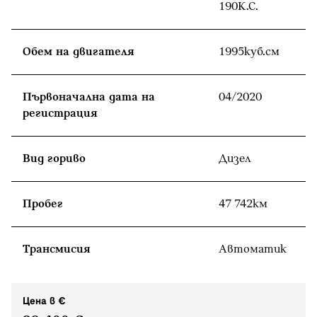
190К.С.
Обем на двигателя
1995куб.cм
Първоначална дата на
04/2020
регистрация
Вид гориво
Дизел
Пробег
47 742км
Tрансмисия
Автоматик
Цена в €