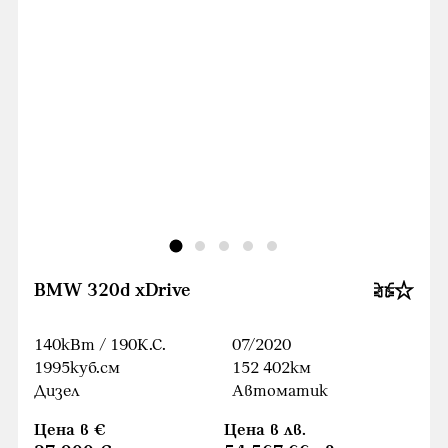
BMW 320d xDrive
140кВт / 190К.С.
07/2020
1995куб.cм
152 402км
Дизел
Автоматик
Цена в €
Цена в лв.