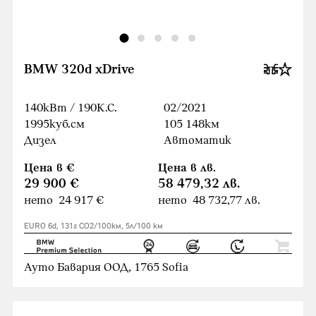
BMW 320d xDrive
140кВт / 190К.С.
02/2021
1995куб.cм
105 148км
Дизел
Автоматик
Цена в €
Цена в лв.
29 900 €
58 479,32 лв.
нето 24 917 €
нето 48 732,77 лв.
EURO 6d, 131г CO2/100км, 5л/100 км
Ауто Бавария ООД, 1765 Sofia