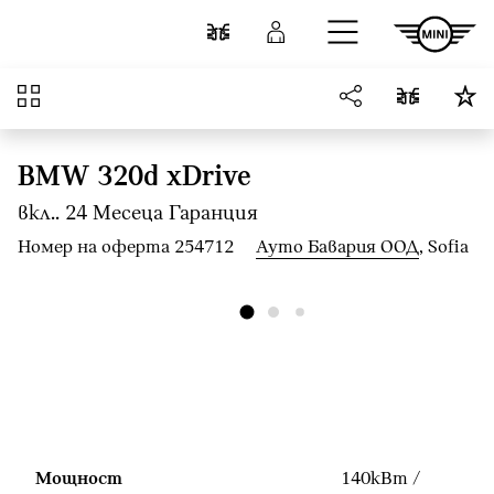
Към основното съдържание
Cравнете
Вход
Преглед
BMW 320d xDrive
вкл.. 24 Mесеца Гаранция
Номер на оферта 254712
Ауто Бавария ООД
, Sofia
Мощност
140кВт /