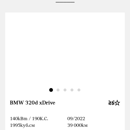
BMW 320d xDrive
140кВт / 190К.С.
09/2022
1995куб.cм
39 000км