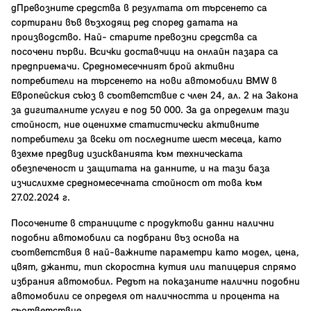
gПревозните средства в резултата от търсенето са
сортирани във възходящ ред според датата на
производство. Най- старите превозни средства са
посочени първи. Всички доставчици на онлайн пазара са
предприемачи. Средномесечният брой активни
потребители на търсенето на нови автомобили BMW в
Европейския съюз в съответствие с член 24, ал. 2 на Закона
за дигиталните услуги е под 50 000. За да определим тази
стойност, ние оценихме статистически активните
потребители за всеки от последните шест месеца, като
взехме предвид изискванията към техническата
обезпеченост и защитата на данните, и на тази база
изчислихме средномесечната стойност от това към
27.02.2024 г.
Посочените в страниците с продуктови данни налични
подобни автомобили са подбрани въз основа на
съответствия в най-важните параметри като модел, цена,
цвят, джанти, тип скоростна кутия или тапицерия спрямо
избрания автомобил. Редът на показаните налични подобни
автомобили се определя от наличността и процента на