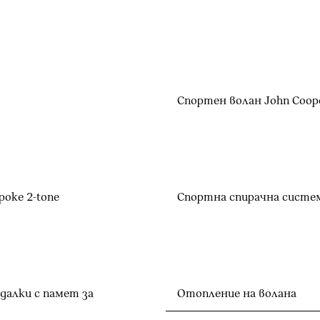
Спортен волан John Coop
poke 2-tone
Спортна спирачна систем
далки с памет за
Отопление на волана