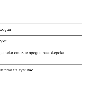
ходци
гуми
 детско столче предна пасажерска
гането на гумите