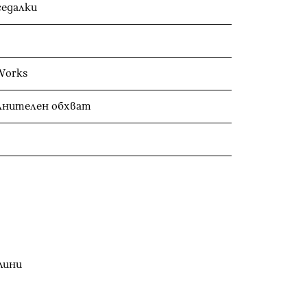
седалки
Works
ълнителен обхват
лини