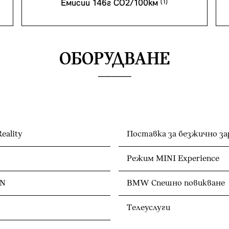
Емисии 146г CO2/100км
ОБОРУДВАНЕ
eality
Поставка за безжично з
Режим MINI Experience
ON
BMW Спешно повикване
Телеуслуги