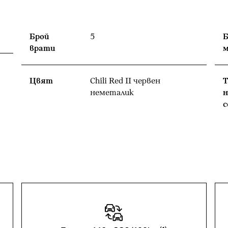
Брой
5
Б
врати
Цвят
Chili Red II червен
Т
неметалик
н
с