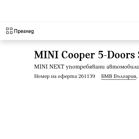
Към основното съдържание
Преглед
MINI Cooper 5-Doors 
MINI NEXT употребявани автомобили 
Номер на оферта 261139
БМВ България
,