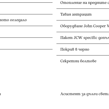
Отопление на предните 
Таван антрацит
Автоматично затъмняване на вътрешното огледало
Оборудване John Cooper 
Пакет JCW specific доп
Покрив в черно
Секретни болтове
и
Асистент за дълги свет