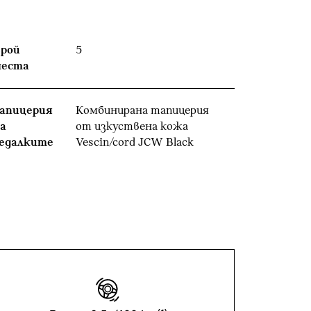
рой
5
места
апицерия
Комбинирана тапицерия
а
от изкуствена кожа
едалките
Vescin/cord JCW Black