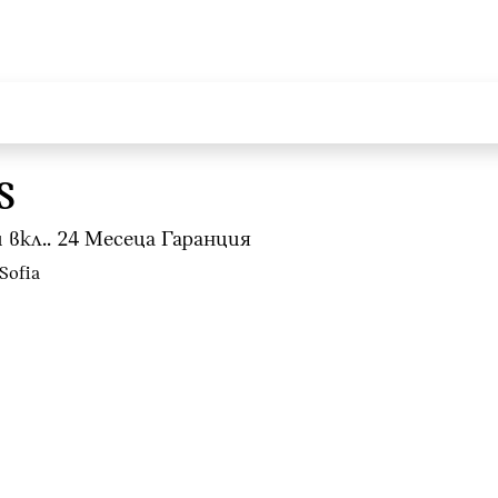
S
вкл.. 24 Mесеца Гаранция
 Sofia