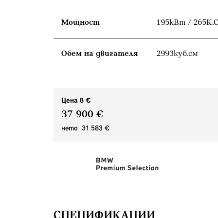
Мощност
195кВт / 265К.С
Обем на двигателя
2993куб.cм
Цена в €
37 900 €
нето 31 583 €
СПЕЦИФИКАЦИИ