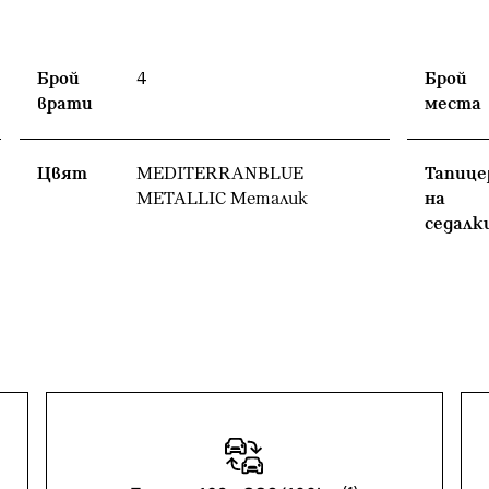
Брой
4
Брой
врати
места
Цвят
MEDITERRANBLUE
Тапице
METALLIC Meталик
на
седалк