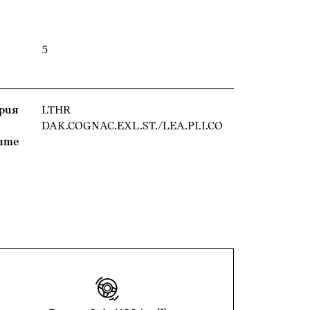
5
рия
LTHR
DAK.COGNAC.EXL.ST./LEA.PI.I.CO
ите