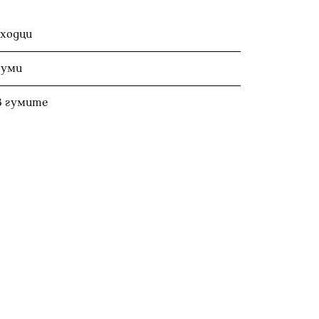
ходци
гуми
в гумите