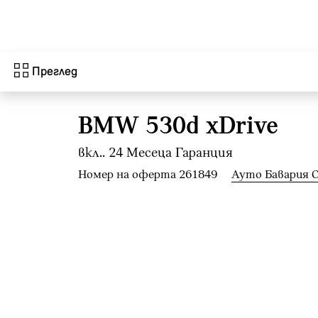
Към основното съдържание
Преглед
BMW 530d xDrive
вкл.. 24 Mесеца Гаранция
Номер на оферта 261849
Ауто Бавария 