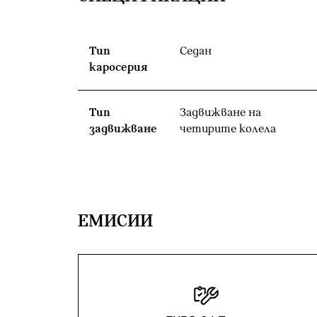
Тип
Седан
каросерия
Тип
Задвижване на
задвижване
четирите колела
EМИСИИ