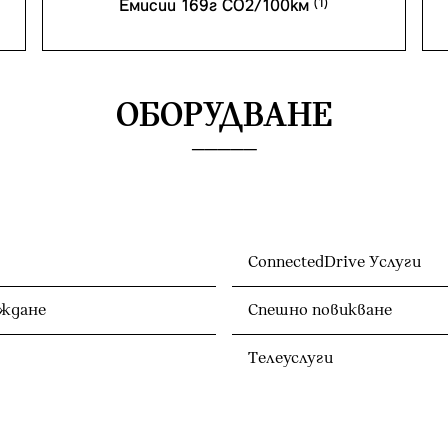
Емисии 169г CO2/100км
ОБОРУДВАНЕ
ConnectedDrive Услуги
ждане
Спешно повикване
Телеуслуги