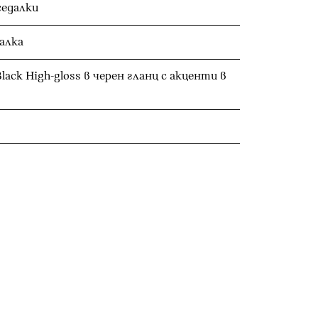
седалки
алка
ck High-gloss в черен гланц с акценти в