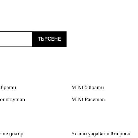
ТЪРСЕНЕ
 врати
MINI 5 врати
Countryman
MINI Paceman
ете дилър
Често задавани въпроси