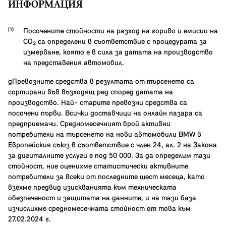
ИНФОРМАЦИЯ
Посочените стойности на разход на гориво и емисии на
CO₂ са определени в съответствие с процедурата за
измерване, която е в сила за датата на производство
на представения автомобил.
gПревозните средства в резултата от търсенето са
сортирани във възходящ ред според датата на
производство. Най- старите превозни средства са
посочени първи. Всички доставчици на онлайн пазара са
предприемачи. Средномесечният брой активни
потребители на търсенето на нови автомобили BMW в
Европейския съюз в съответствие с член 24, ал. 2 на Закона
за дигиталните услуги е под 50 000. За да определим тази
стойност, ние оценихме статистически активните
потребители за всеки от последните шест месеца, като
взехме предвид изискванията към техническата
обезпеченост и защитата на данните, и на тази база
изчислихме средномесечната стойност от това към
27.02.2024 г.