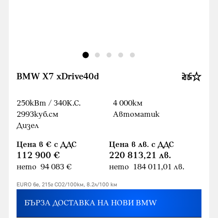
BMW X7 xDrive40d
250кВт / 340К.С.
4 000км
2993куб.cм
Автоматик
Дизел
Цена в € с ДДС
Цена в лв. с ДДС
112 900 €
220 813,21 лв.
нето 94 083 €
нето 184 011,01 лв.
EURO 6e, 215г CO2/100км, 8.2л/100 км
БЪРЗА ДОСТАВКА НА НОВИ BMW