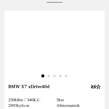
BMW X7 xDrive40d
250кВт / 340К.С.
5км
2993куб.cм
Автоматик