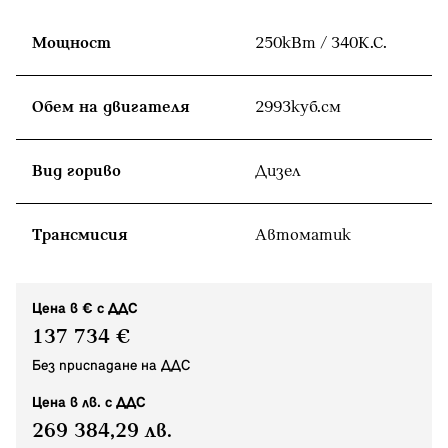
Мощност
250кВт / 340К.С.
Обем на двигателя
2993куб.cм
Вид гориво
Дизел
Tрансмисия
Автоматик
Цена в € с ДДС
137 734 €
Без приспадане на ДДС
Цена в лв. с ДДС
269 384,29 лв.