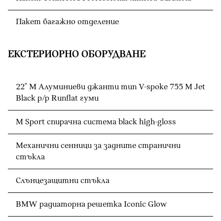
Пакет багажно отделение
ЕКСТЕРИОРНО ОБОРУДВАНЕ
22" M Алуминиеви джанти тип V-spoke 755 М Jet
Black р/р Runflat гуми
M Sport спирачна система black high-gloss
Механични сенници за задните странични
стъкла
Слънцезащитни стъкла
BMW радиаторна решетка Iconic Glow