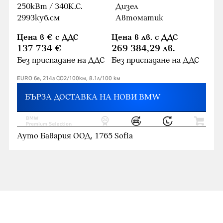
250кВт / 340К.С.
Дизел
2993куб.cм
Автоматик
Цена в € с ДДС
Цена в лв. с ДДС
137 734 €
269 384,29 лв.
Без приспадане на ДДС
Без приспадане на ДДС
EURO 6e, 214г CO2/100км, 8.1л/100 км
БЪРЗА ДОСТАВКА НА НОВИ BMW
Ауто Бавария ООД, 1765 Sofia