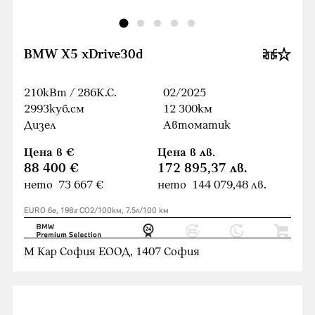
BMW X5 xDrive30d
210кВт / 286К.С.
02/2025
2993куб.cм
12 300км
Дизел
Автоматик
Цена в €
Цена в лв.
88 400 €
172 895,37 лв.
нето 73 667 €
нето 144 079,48 лв.
EURO 6e, 198г CO2/100км, 7.5л/100 км
М Кар София ЕООД, 1407 София