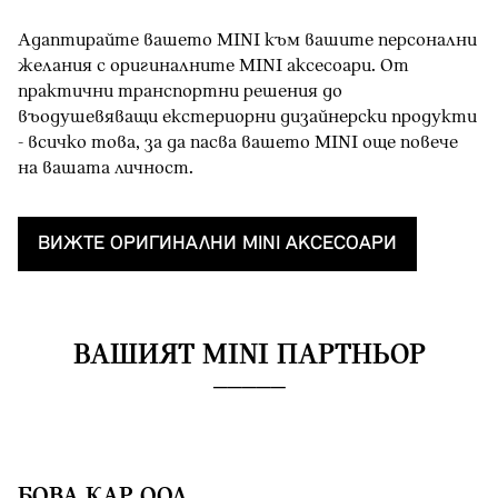
Адаптирайте вашето MINI към вашите персонални
желания с оригиналните MINI аксесоари. От
практични транспортни решения до
въодушевяващи екстериорни дизайнерски продукти
- всичко това, за да пасва вашето MINI oще повече
на вашата личност.
ВИЖТЕ OРИГИНАЛНИ MINI AКСЕСОАРИ
ВАШИЯТ MINI ПАРТНЬОР
БОВА КАР ООД