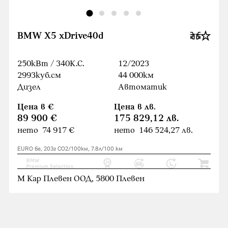
BMW X5 xDrive40d
250кВт / 340К.С.
12/2023
2993куб.cм
44 000км
Дизел
Автоматик
Цена в €
Цена в лв.
89 900 €
175 829,12 лв.
нето 74 917 €
нето 146 524,27 лв.
EURO 6e, 203г CO2/100км, 7.8л/100 км
М Кар Плевен ООД, 5800 Плевен