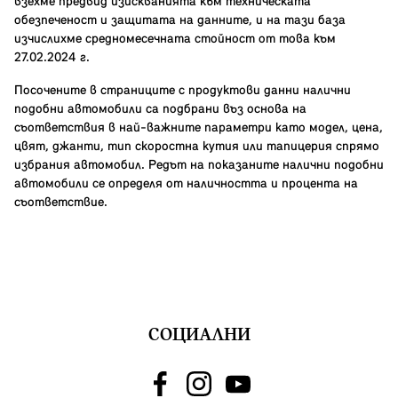
взехме предвид изискванията към техническата
обезпеченост и защитата на данните, и на тази база
изчислихме средномесечната стойност от това към
27.02.2024 г.
Посочените в страниците с продуктови данни налични
подобни автомобили са подбрани въз основа на
съответствия в най-важните параметри като модел, цена,
цвят, джанти, тип скоростна кутия или тапицерия спрямо
избрания автомобил. Редът на показаните налични подобни
автомобили се определя от наличността и процента на
съответствие.
СОЦИАЛНИ