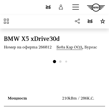
Към основното съдържание
Cравнете
Вход
Преглед
BMW X5 xDrive30d
Номер на оферта 266812
Бова Кар ООД
, Бургас
Мощност
210кВт / 286К.С.