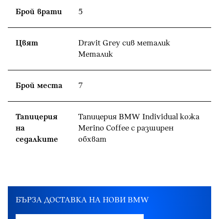
Брой врати
5
Цвят
Dravit Grey сив металик
Meталик
Брой места
7
Тапицерия
Тапицерия BMW Individual кожa
на
Merino Coffee с разширен
седалките
обхват
БЪРЗА ДОСТАВКА НА НОВИ BMW