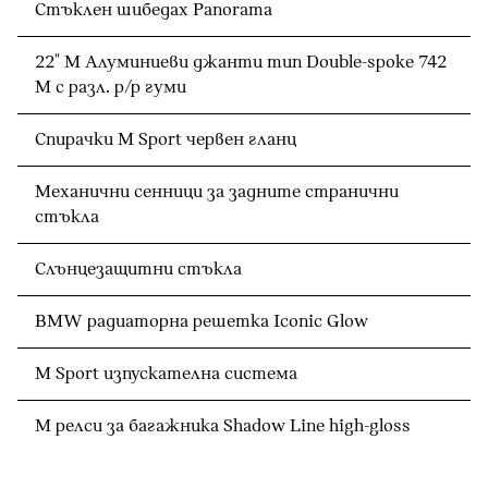
Стъклен шибедах Panorama
22" M Алуминиеви джанти тип Double-spoke 742
M с разл. р/р гуми
Спирачки M Sport червен гланц
Механични сенници за задните странични
стъкла
Слънцезащитни стъкла
BMW радиаторна решетка Iconic Glow
M Sport изпускателна система
M релси за багажника Shadow Line high-gloss