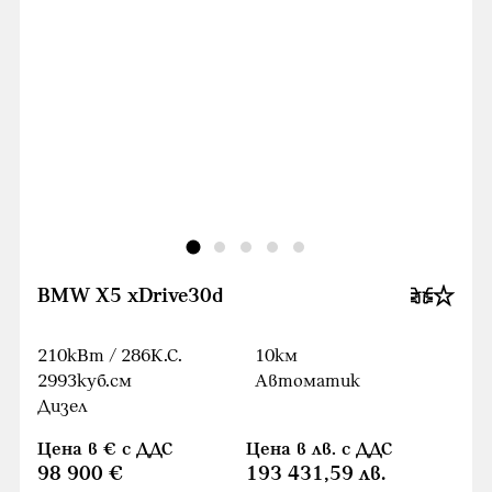
BMW X5 xDrive30d
210кВт / 286К.С.
10км
2993куб.cм
Автоматик
Дизел
Цена в € с ДДС
Цена в лв. с ДДС
98 900 €
193 431,59 лв.