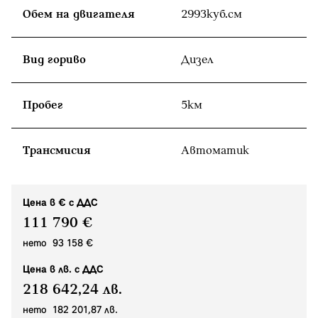
Обем на двигателя
2993куб.cм
Вид гориво
Дизел
Пробег
5км
Tрансмисия
Автоматик
Цена в € с ДДС
111 790 €
нето 93 158 €
Цена в лв. с ДДС
218 642,24 лв.
нето 182 201,87 лв.