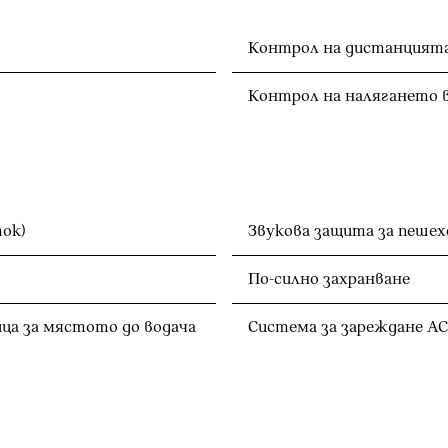
Контрол на дистанцията
Контрол на налягането 
ток)
Звукова защита за пешех
По-силно захранване
ца за мястото до водача
Система за зареждане АС 