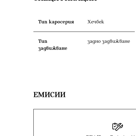
Тип каросерия
Хечбек
Тип
задно задвижване
задвижване
EМИСИИ