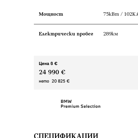
Мощност
75кВт / 102К.
Eлектрически пробег
289км
Цена в €
24 990 €
нето 20 825 €
СПЕЦИФИКАЦИИ