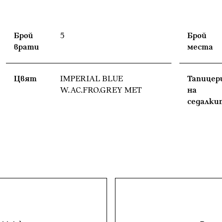
Брой
5
Брой
врати
места
Цвят
IMPERIAL BLUE
Тапицер
W.AC.FRO.GREY MET
на
седалки