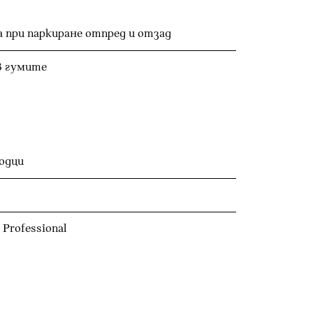
 при паркиране отпред и отзад
в гумите
одци
Professional