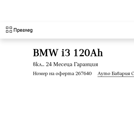
Към основното съдържание
Преглед
BMW i3 120Ah
вкл.. 24 Mесеца Гаранция
Номер на оферта 267640
Ауто Бавария 