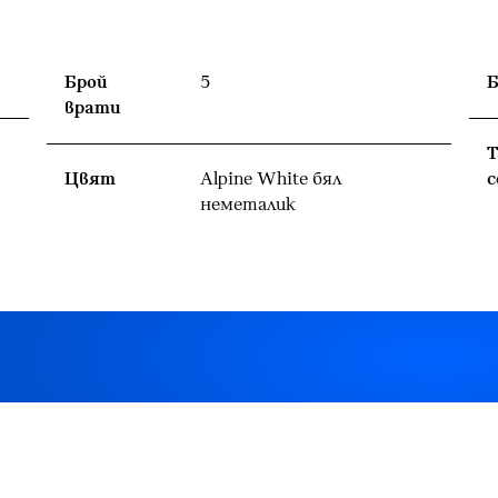
Брой
5
Б
врати
Т
Цвят
Alpine White бял
с
неметалик