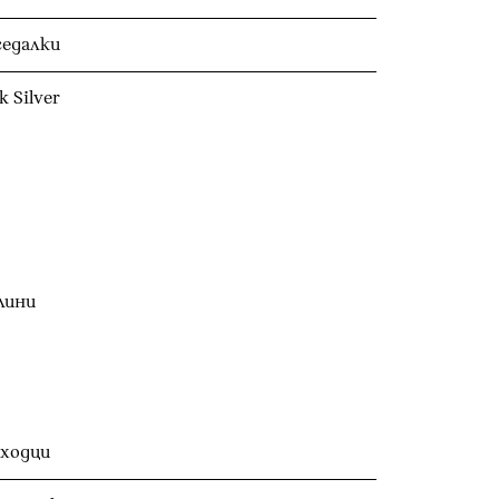
седалки
 Silver
лини
ходци