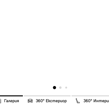
Галерия
360° Eкстериор
360° Интери