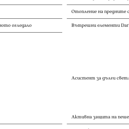
Отопление на предните 
Автоматично затъмняване на вътрешното огледало
Вътрешни елементи Dark
Асистент за дълги свет
Активна защита на пеше