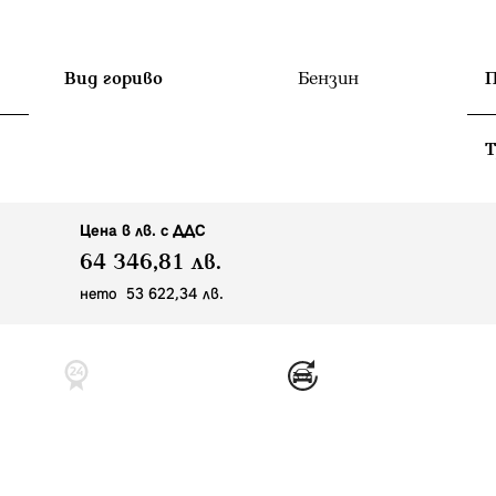
.
Вид гориво
Бензин
П
T
Цена в лв. с ДДС
64 346,81 лв.
нето 53 622,34 лв.