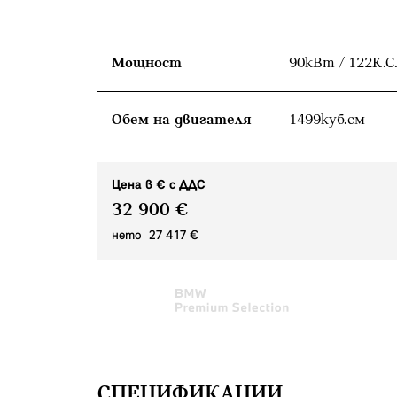
Мощност
90кВт / 122К.С
Обем на двигателя
1499куб.cм
Цена в € с ДДС
32 900 €
нето 27 417 €
СПЕЦИФИКАЦИИ