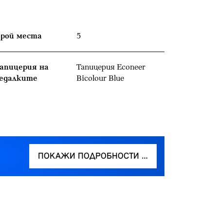
рой места
5
апицерия на
Тапицерия Econeer
едалките
Bicolour Blue
ПОКАЖИ ПОДРОБНОСТИ …