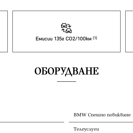
Емисии 135г CO2/100км
ОБОРУДВАНЕ
BMW Спешно повикване
Телеуслуги