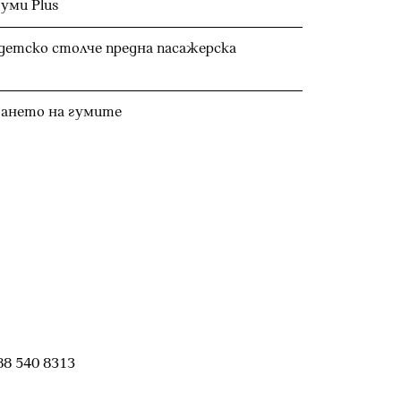
уми Plus
 детско столче предна пасажерска
гането на гумите
88 540 8313