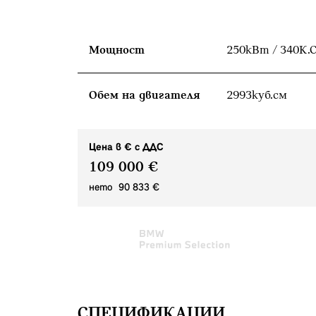
Мощност
250кВт / 340К.С
Обем на двигателя
2993куб.cм
Цена в € с ДДС
109 000 €
нето 90 833 €
СПЕЦИФИКАЦИИ