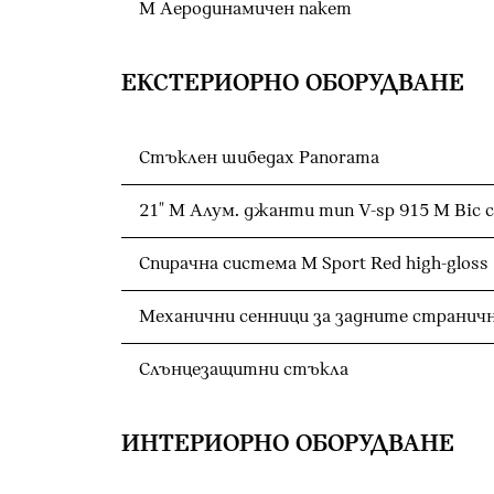
М Аеродинамичен пакет
ЕКСТЕРИОРНО ОБОРУДВАНЕ
Стъклен шибедах Panorama
21" M Алум. джанти тип V-sp 915 M Bic с 
Спирачна система M Sport Red high-gloss
Механични сенници за задните странич
Слънцезащитни стъкла
ИНТЕРИОРНО ОБОРУДВАНЕ