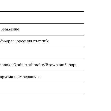
светление
офьора и предния пътник
пола Grain Anthracite/Brown отв. пори
лируема температура