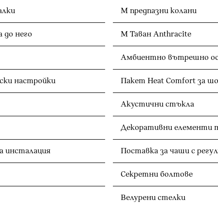
алки
M предпазни колани
 до него
M Таван Anthracite
Амбиентно вътрешно о
ески настройки
Пакет Heat Comfort за ш
Акустични стъкла
Декоративни елементи то
а инсталация
Поставка за чаши с регу
Секретни болтове
Велурени стелки