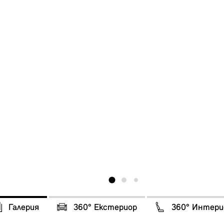
Галерия
360° Eкстериор
360° Интери