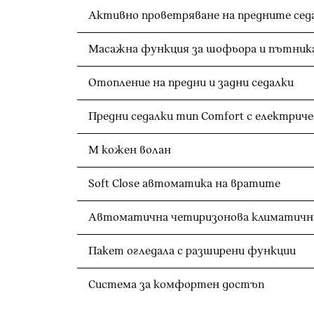
Активно проветряване на предните сед
Масажна функция за шофьора и пътника
Отопление на предни и задни седалки
Предни седалки тип Comfort с електрич
M кожен волан
Soft Close автоматика на вратите
Автоматична четиризонова климатичн
Пакет огледала с разширени функции
Система за комфортен достъп