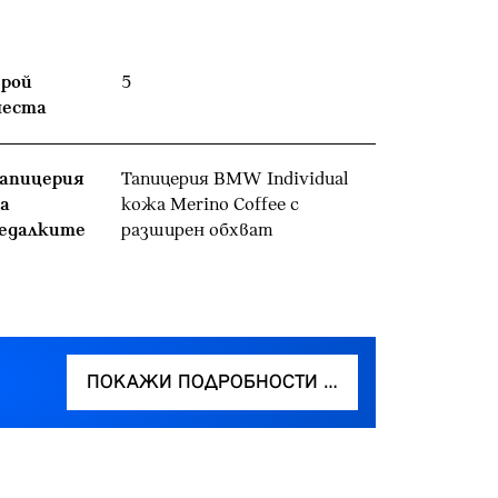
рой
5
места
апицерия
Тапицерия BMW Individual
а
кожa Merino Coffee с
едалките
разширен обхват
ПОКАЖИ ПОДРОБНОСТИ …