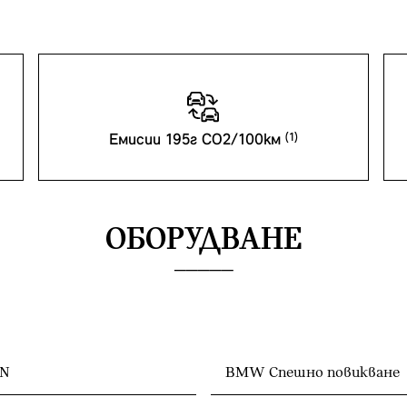
Емисии 195г CO2/100км
ОБОРУДВАНЕ
ON
BMW Спешно повикване