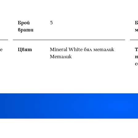
Брой
5
Б
врати
е
Цвят
Mineral White бял металик
Т
Meталик
н
с