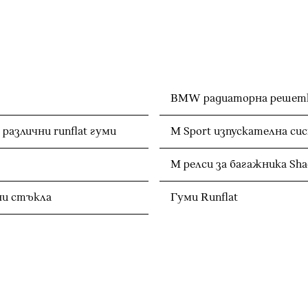
BMW радиаторна решетка
различни runflat гуми
M Sport изпускателна си
M релси за багажника Sha
ни стъкла
Гуми Runflat