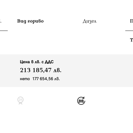
.
Вид гориво
Дизел
П
T
Цена в лв. с ДДС
213 185,47 лв.
нето 177 654,56 лв.