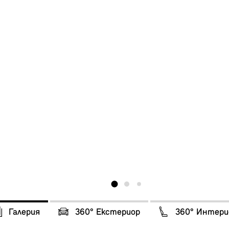
Галерия
360° Eкстериор
360° Интери