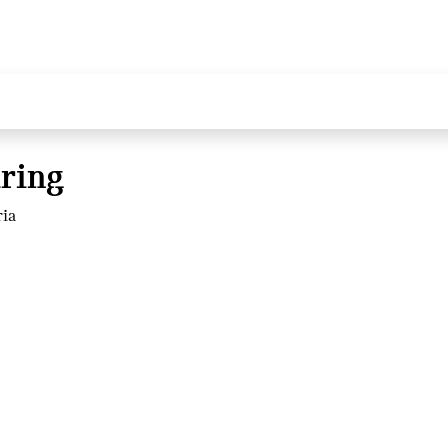
ring
ria