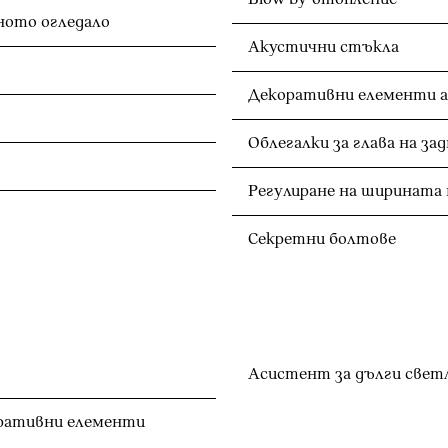
Автоматично затъмняване на вътрешното огледало
Акустични стъкла
Декоративни елементи ал
Регулиране на ширината 
Секретни болтове
Асистент за дълги свет
коративни елементи