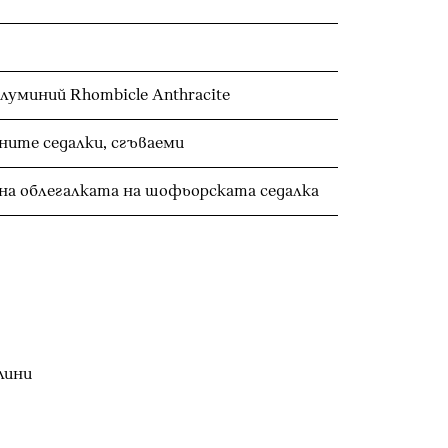
уминий Rhombicle Anthracite
Облегалки за глава на задните седалки, сгъваеми
на облегалката на шофьорската седалка
лини