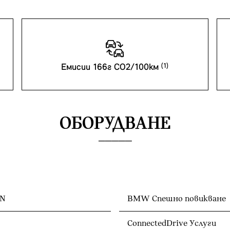
Емисии 166г CO2/100км
ОБОРУДВАНЕ
ON
BMW Спешно повикване
ConnectedDrive Услуги