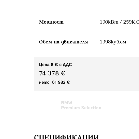
Мощност
190кВт / 259К.С
Обем на двигателя
1998куб.cм
Цена в € с ДДС
74 378 €
нето 61 982 €
СПЕЦИФИКАЦИИ