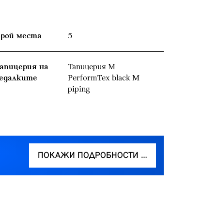
рой места
5
апицерия на
Тапицерия M
едалките
PerformTex black M
piping
ПОКАЖИ ПОДРОБНОСТИ …