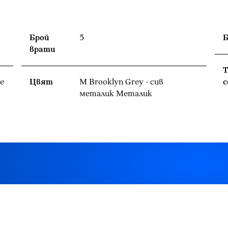
Брой
5
Б
врати
Т
е
Цвят
M Brooklyn Grey - сив
с
металик Meталик