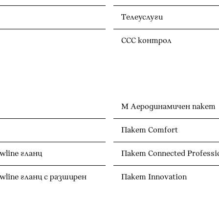
Телеуслуги
CCC контрол
М Аеродинамичен пакет
Пакет Comfort
line гланц
Пакет Connected Professi
line гланц с разширен
Пакет Innovation