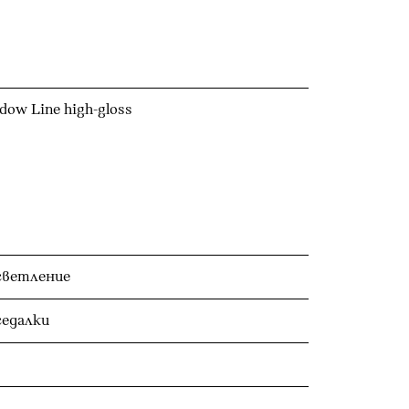
dow Line high-gloss
светление
седалки