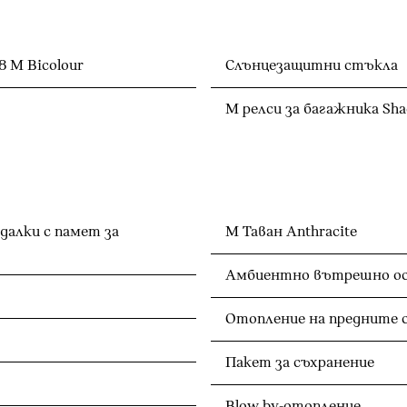
8 M Bicolour
Слънцезащитни стъкла
M релси за багажника Sha
далки с памет за
M Таван Anthracite
Амбиентно вътрешно о
Отопление на предните 
Пакет за съхранение
Blow by-отопление