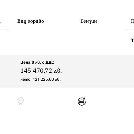
.
Вид гориво
Бензин
П
T
Цена в лв. с ДДС
145 470,72 лв.
нето 121 225,60 лв.