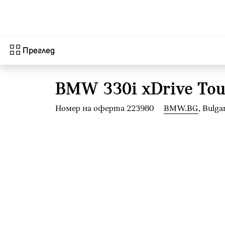
Към основното съдържание
Преглед
BMW 330i xDrive Tou
Номер на оферта 223980
BMW.BG
, Bulga