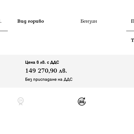
.
Вид гориво
Бензин
П
T
Цена в лв. с ДДС
149 270,90 лв.
Без приспадане на ДДС