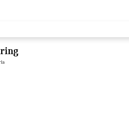
ring
ria