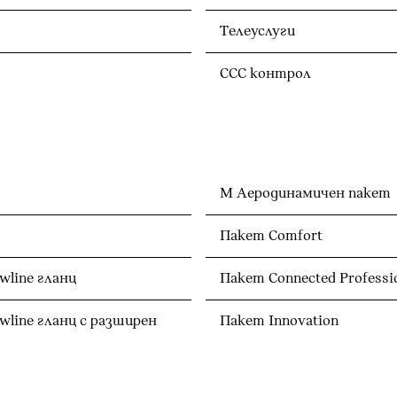
Телеуслуги
CCC контрол
М Аеродинамичен пакет
Пакет Comfort
line гланц
Пакет Connected Professi
line гланц с разширен
Пакет Innovation