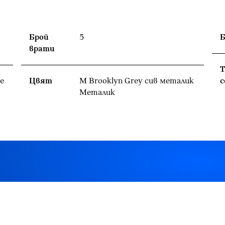
Брой
5
Б
врати
Т
е
Цвят
M Brooklyn Grey сив металик
с
Meталик