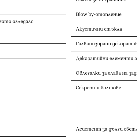
Blow by-отопление
Автоматично затъмняване на вътрешното огледало
Акустични стъкла
Галванизирани декорати
Декоративни елементи ал
Секретни болтове
Асистент за дълги свет