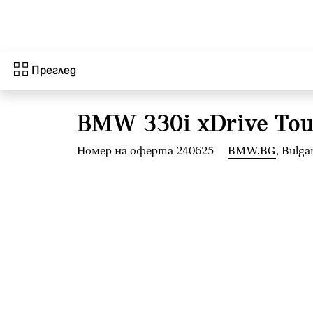
Към основното съдържание
Преглед
BMW 330i xDrive Tou
Номер на оферта 240625
BMW.BG
, Bulga