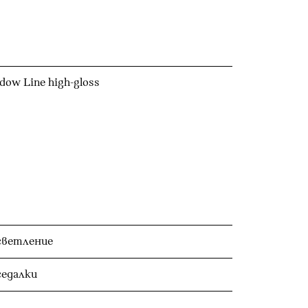
dow Line high-gloss
светление
седалки