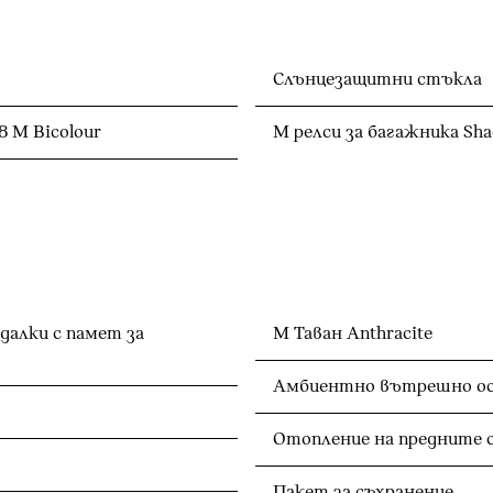
Слънцезащитни стъкла
8 M Bicolour
M релси за багажника Sha
далки с памет за
M Таван Anthracite
Амбиентно вътрешно о
Отопление на предните 
Пакет за съхранение