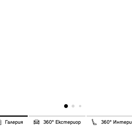
Галерия
360° Eкстериор
360° Интери