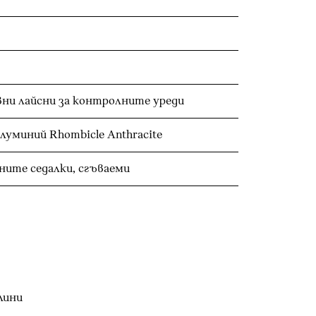
вни лайсни за контролните уреди
уминий Rhombicle Anthracite
Облегалки за глава на задните седалки, сгъваеми
лини