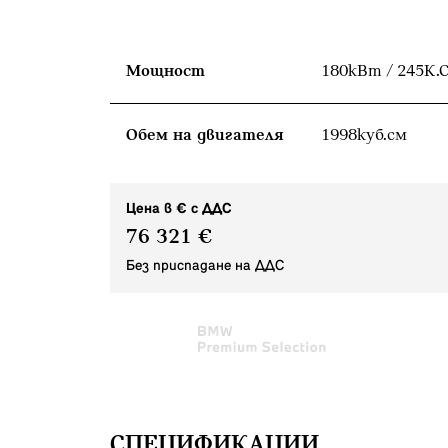
Мощност
180кВт / 245К.С
Обем на двигателя
1998куб.cм
Цена в € с ДДС
76 321 €
Без приспадане на ДДС
СПЕЦИФИКАЦИИ