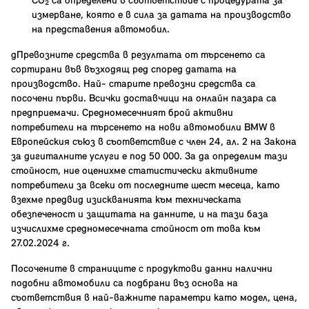
CO₂ са определени в съответствие с процедурата за
измерване, която е в сила за датата на производство
на представения автомобил.
gПревозните средства в резултата от търсенето са
сортирани във възходящ ред според датата на
производство. Най- старите превозни средства са
посочени първи. Всички доставчици на онлайн пазара са
предприемачи. Средномесечният брой активни
потребители на търсенето на нови автомобили BMW в
Европейския съюз в съответствие с член 24, ал. 2 на Закона
за дигиталните услуги е под 50 000. За да определим тази
стойност, ние оценихме статистически активните
потребители за всеки от последните шест месеца, като
взехме предвид изискванията към техническата
обезпеченост и защитата на данните, и на тази база
изчислихме средномесечната стойност от това към
27.02.2024 г.
Посочените в страниците с продуктови данни налични
подобни автомобили са подбрани въз основа на
съответствия в най-важните параметри като модел, цена,