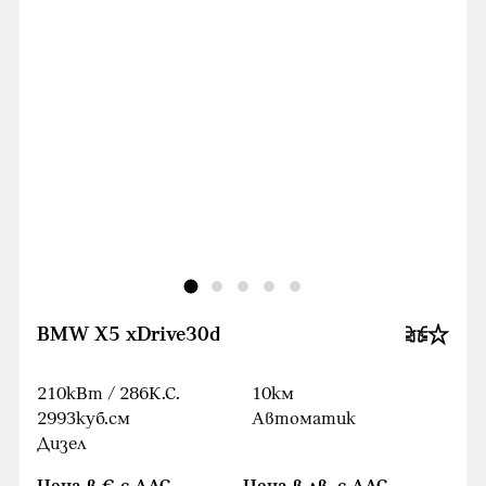
BMW X5 xDrive30d
210кВт / 286К.С.
10км
2993куб.cм
Автоматик
Дизел