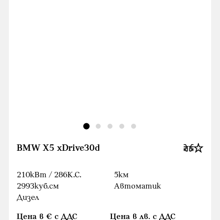
BMW X5 xDrive30d
210кВт / 286К.С.
5км
2993куб.cм
Автоматик
Дизел
Цена в € с ДДС
Цена в лв. с ДДС