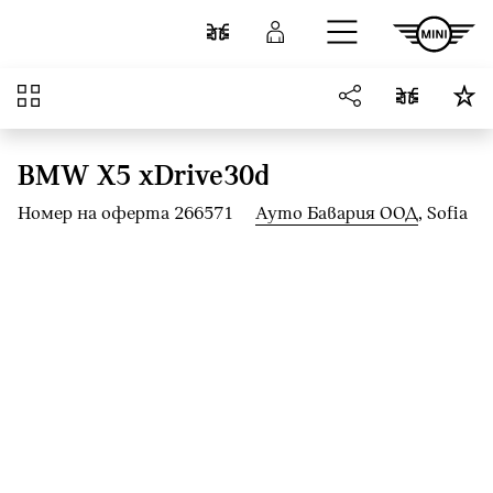
Към основното съдържание
Cравнете
Вход
Преглед
BMW X5 xDrive30d
Номер на оферта 266571
Ауто Бавария ООД
, Sofia