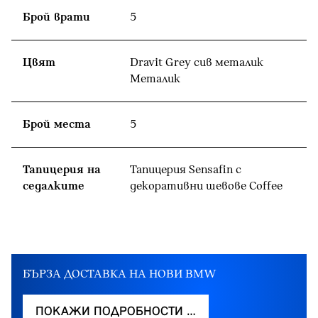
Брой врати
5
Цвят
Dravit Grey сив металик
Meталик
Брой места
5
Тапицерия на
Тапицерия Sensafin с
седалките
декоративни шевове Coffee
БЪРЗА ДОСТАВКА НА НОВИ BMW
ПОКАЖИ ПОДРОБНОСТИ …