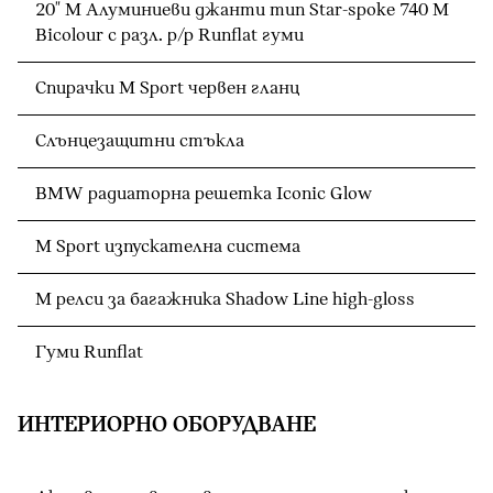
20" M Алуминиеви джанти тип Star-spoke 740 M
Bicolour с разл. р/р Runflat гуми
Спирачки M Sport червен гланц
Слънцезащитни стъкла
BMW радиаторна решетка Iconic Glow
M Sport изпускателна система
M релси за багажника Shadow Line high-gloss
Гуми Runflat
ИНТЕРИОРНО ОБОРУДВАНЕ