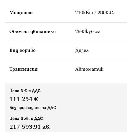
Мощност
210кВт / 286К.С.
Обем на двигателя
2993куб.cм
Вид гориво
Дизел
Tрансмисия
Автоматик
Цена в € с ДДС
111 254 €
Без приспадане на ДДС
Цена в лв. с ДДС
217 593,91 лв.