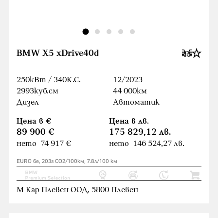
BMW X5 xDrive40d
250кВт / 340К.С.
12/2023
2993куб.cм
44 000км
Дизел
Автоматик
Цена в €
Цена в лв.
89 900 €
175 829,12 лв.
нето 74 917 €
нето 146 524,27 лв.
EURO 6e, 203г CO2/100км, 7.8л/100 км
М Кар Плевен ООД, 5800 Плевен