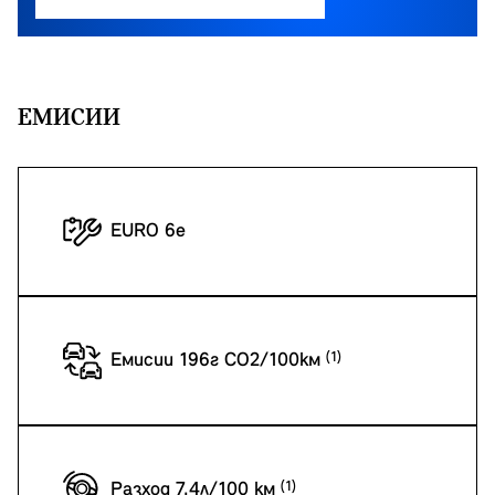
EМИСИИ
EURO 6e
Емисии 196г CO2/100км
Разход 7.4л/100 км