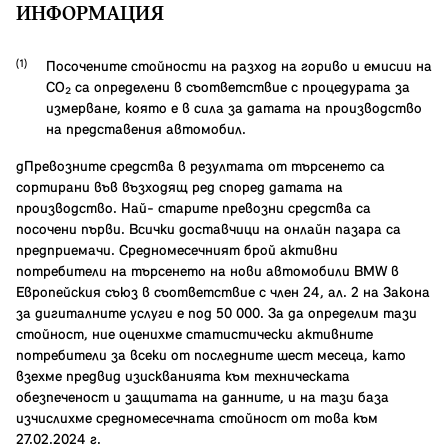
ИНФОРМАЦИЯ
Посочените стойности на разход на гориво и емисии на
CO₂ са определени в съответствие с процедурата за
измерване, която е в сила за датата на производство
на представения автомобил.
gПревозните средства в резултата от търсенето са
сортирани във възходящ ред според датата на
производство. Най- старите превозни средства са
посочени първи. Всички доставчици на онлайн пазара са
предприемачи. Средномесечният брой активни
потребители на търсенето на нови автомобили BMW в
Европейския съюз в съответствие с член 24, ал. 2 на Закона
за дигиталните услуги е под 50 000. За да определим тази
стойност, ние оценихме статистически активните
потребители за всеки от последните шест месеца, като
взехме предвид изискванията към техническата
обезпеченост и защитата на данните, и на тази база
изчислихме средномесечната стойност от това към
27.02.2024 г.