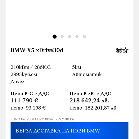
BMW X5 xDrive30d
210кВт / 286К.С.
5км
2993куб.cм
Автоматик
Дизел
Цена в € с ДДС
Цена в лв. с ДДС
111 790 €
218 642,24 лв.
нето 93 158 €
нето 182 201,87 лв.
EURO 6e, 203г CO2/100км, 7.7л/100 км
БЪРЗА ДОСТАВКА НА НОВИ BMW