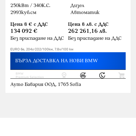
250кВт / 340К.С.
Дизел
2993куб.cм
Автоматик
Цена в € с ДДС
Цена в лв. с ДДС
134 092 €
262 261,16 лв.
Без приспадане на ДДС
Без приспадане на ДДС
EURO 6e, 204г CO2/100км, 7.8л/100 км
БЪРЗА ДОСТАВКА НА НОВИ BMW
Ауто Бавария ООД, 1765 Sofia