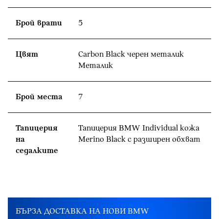
Брой врати
5
Цвят
Carbon Black черен металик
Meталик
Брой места
7
Тапицерия
Тапицерия BMW Individual кожа
на
Merino Black с разширен обхват
седалките
БЪРЗА ДОСТАВКА НА НОВИ BMW