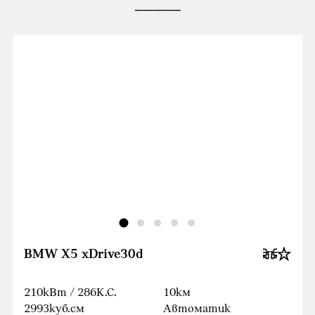
BMW X5 xDrive30d
210кВт / 286К.С.
10км
2993куб.cм
Автоматик