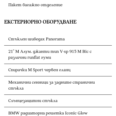
Пакет багажно отделение
ЕКСТЕРИОРНО ОБОРУДВАНЕ
Стъклен шибедах Panorama
21" M Алум. джанти тип V-sp 915 M Bic с
различни runflat гуми
Спирачки M Sport червен гланц
Механични сенници за задните странични
стъкла
Слънцезащитни стъкла
BMW радиаторна решетка Iconic Glow