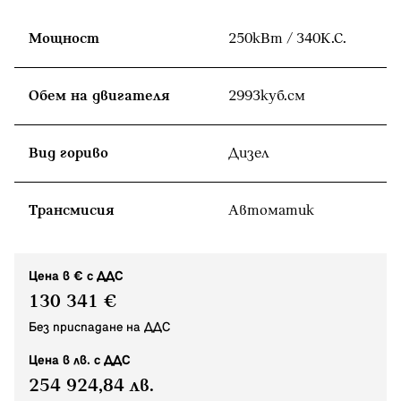
Мощност
250кВт / 340К.С.
Обем на двигателя
2993куб.cм
Вид гориво
Дизел
Tрансмисия
Автоматик
Цена в € с ДДС
130 341 €
Без приспадане на ДДС
Цена в лв. с ДДС
254 924,84 лв.