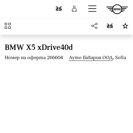
Към основното съдържание
Cравнете
Вход
Преглед
BMW X5 xDrive40d
Номер на оферта 266604
Ауто Бавария ООД
, Sofia