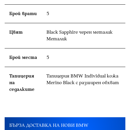
Брой врати
5
Цвят
Black Sapphire черен металик
Meталик
Брой места
5
Тапицерия
Тапицерия BMW Individual кожа
на
Merino Black с разширен обхват
седалките
БЪРЗА ДОСТАВКА НА НОВИ BMW