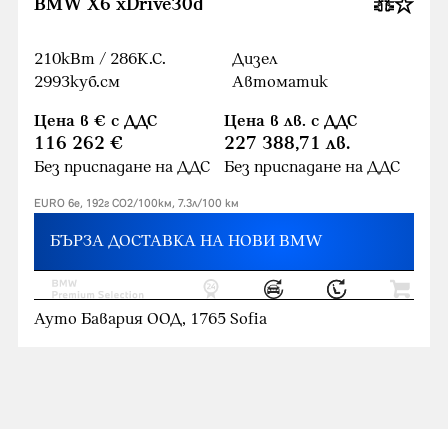
BMW X6 xDrive30d
210кВт / 286К.С.
Дизел
2993куб.cм
Автоматик
Цена в € с ДДС
Цена в лв. с ДДС
116 262 €
227 388,71 лв.
Без приспадане на ДДС
Без приспадане на ДДС
EURO 6e, 192г CO2/100км, 7.3л/100 км
БЪРЗА ДОСТАВКА НА НОВИ BMW
Ауто Бавария ООД, 1765 Sofia