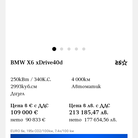
BMW X6 xDrive40d
250кВт / 340К.С.
4 000км
2993куб.cм
Автоматик
Дизел
Цена в € с ДДС
Цена в лв. с ДДС
109 000 €
213 185,47 лв.
нето 90 833 €
нето 177 654,56 лв.
EURO 6e, 195г CO2/100км, 7.4л/100 км