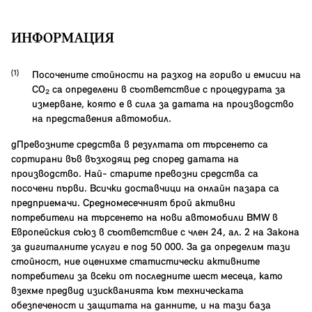
ИНФОРМАЦИЯ
Посочените стойности на разход на гориво и емисии на
CO₂ са определени в съответствие с процедурата за
измерване, която е в сила за датата на производство
на представения автомобил.
gПревозните средства в резултата от търсенето са
сортирани във възходящ ред според датата на
производство. Най- старите превозни средства са
посочени първи. Всички доставчици на онлайн пазара са
предприемачи. Средномесечният брой активни
потребители на търсенето на нови автомобили BMW в
Европейския съюз в съответствие с член 24, ал. 2 на Закона
за дигиталните услуги е под 50 000. За да определим тази
стойност, ние оценихме статистически активните
потребители за всеки от последните шест месеца, като
взехме предвид изискванията към техническата
обезпеченост и защитата на данните, и на тази база