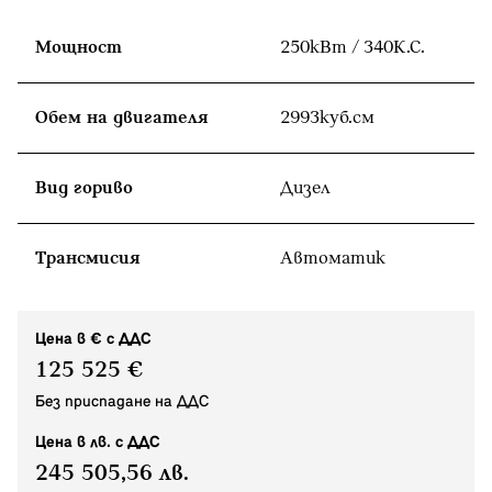
Мощност
250кВт / 340К.С.
Обем на двигателя
2993куб.cм
Вид гориво
Дизел
Tрансмисия
Автоматик
Цена в € с ДДС
125 525 €
Без приспадане на ДДС
Цена в лв. с ДДС
245 505,56 лв.