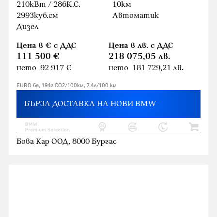
210кВт / 286К.С.
10км
2993куб.cм
Автоматик
Дизел
Цена в € с ДДС
Цена в лв. с ДДС
111 500 €
218 075,05 лв.
нето 92 917 €
нето 181 729,21 лв.
EURO 6e, 194г CO2/100км, 7.4л/100 км
БЪРЗА ДОСТАВКА НА НОВИ BMW
Бова Кар ООД, 8000 Бургас