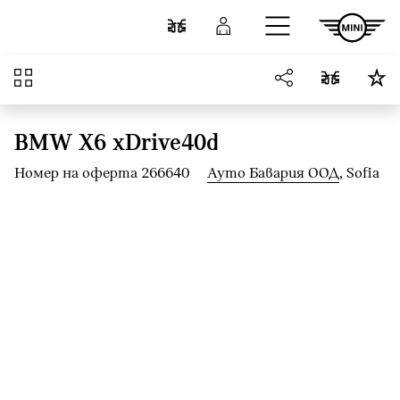
Към основното съдържание
Cравнете
Вход
Преглед
BMW X6 xDrive40d
Номер на оферта 266640
Ауто Бавария ООД
, Sofia