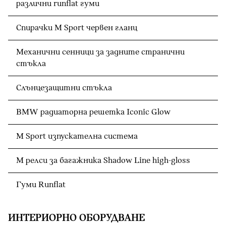
различни runflat гуми
Спирачки M Sport червен гланц
Механични сенници за задните странични
стъкла
Слънцезащитни стъкла
BMW радиаторна решетка Iconic Glow
M Sport изпускателна система
M релси за багажника Shadow Line high-gloss
Гуми Runflat
ИНТЕРИОРНО ОБОРУДВАНЕ