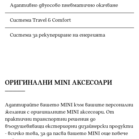
Адаптивно двуосово пневматично окачване
Система Travel & Comfort
Система за рекупериране на енергията
OРИГИНАЛНИ MINI АКСЕСОАРИ
Адаптирайте вашето MINI към вашите персонални
желания с оригиналните MINI аксесоари. От
практични транспортни решения до
въодушевяващи екстериорни дизайнерски продукти
- всичко това, за да пасва вашето MINI oще повече