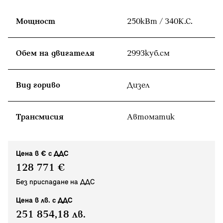
Мощност
250кВт / 340К.С.
Обем на двигателя
2993куб.cм
Вид гориво
Дизел
Tрансмисия
Автоматик
Цена в € с ДДС
128 771 €
Без приспадане на ДДС
Цена в лв. с ДДС
251 854,18 лв.