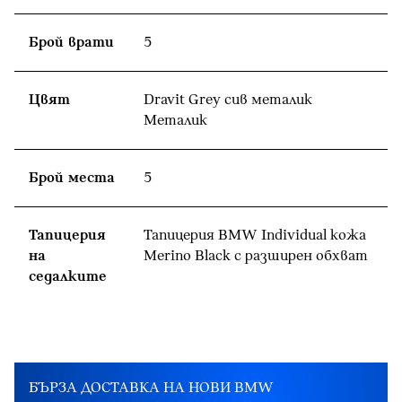
Брой врати
5
Цвят
Dravit Grey сив металик
Meталик
Брой места
5
Тапицерия
Тапицерия BMW Individual кожа
на
Merino Black с разширен обхват
седалките
БЪРЗА ДОСТАВКА НА НОВИ BMW