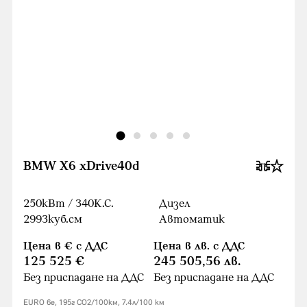
BMW X6 xDrive40d
250кВт / 340К.С.
Дизел
2993куб.cм
Автоматик
Цена в € с ДДС
Цена в лв. с ДДС
125 525 €
245 505,56 лв.
Без приспадане на ДДС
Без приспадане на ДДС
EURO 6e, 195г CO2/100км, 7.4л/100 км