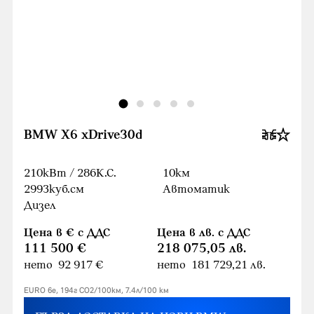
BMW X6 xDrive30d
210кВт / 286К.С.
10км
2993куб.cм
Автоматик
Дизел
Цена в € с ДДС
Цена в лв. с ДДС
111 500 €
218 075,05 лв.
нето 92 917 €
нето 181 729,21 лв.
EURO 6e, 194г CO2/100км, 7.4л/100 км