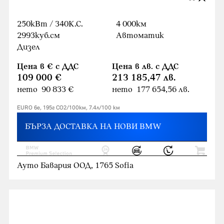
250кВт / 340К.С.
4 000км
2993куб.cм
Автоматик
Дизел
Цена в € с ДДС
Цена в лв. с ДДС
109 000 €
213 185,47 лв.
нето 90 833 €
нето 177 654,56 лв.
EURO 6e, 195г CO2/100км, 7.4л/100 км
БЪРЗА ДОСТАВКА НА НОВИ BMW
Ауто Бавария ООД, 1765 Sofia