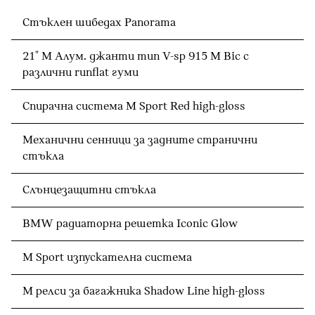
Стъклен шибедах Panorama
21" M Алум. джанти тип V-sp 915 M Bic с
различни runflat гуми
Спирачна система M Sport Red high-gloss
Механични сенници за задните странични
стъкла
Слънцезащитни стъкла
BMW радиаторна решетка Iconic Glow
M Sport изпускателна система
M релси за багажника Shadow Line high-gloss