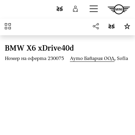
Към основното съдържание
Cравнете
Вход
Преглед
BMW X6 xDrive40d
Номер на оферта 230075
Ауто Бавария ООД
, Sofia