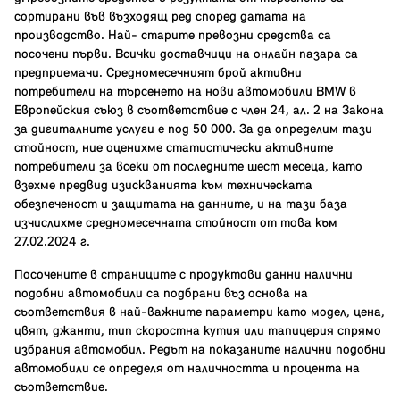
сортирани във възходящ ред според датата на
производство. Най- старите превозни средства са
посочени първи. Всички доставчици на онлайн пазара са
предприемачи. Средномесечният брой активни
потребители на търсенето на нови автомобили BMW в
Европейския съюз в съответствие с член 24, ал. 2 на Закона
за дигиталните услуги е под 50 000. За да определим тази
стойност, ние оценихме статистически активните
потребители за всеки от последните шест месеца, като
взехме предвид изискванията към техническата
обезпеченост и защитата на данните, и на тази база
изчислихме средномесечната стойност от това към
27.02.2024 г.
Посочените в страниците с продуктови данни налични
подобни автомобили са подбрани въз основа на
съответствия в най-важните параметри като модел, цена,
цвят, джанти, тип скоростна кутия или тапицерия спрямо
избрания автомобил. Редът на показаните налични подобни
автомобили се определя от наличността и процента на
съответствие.